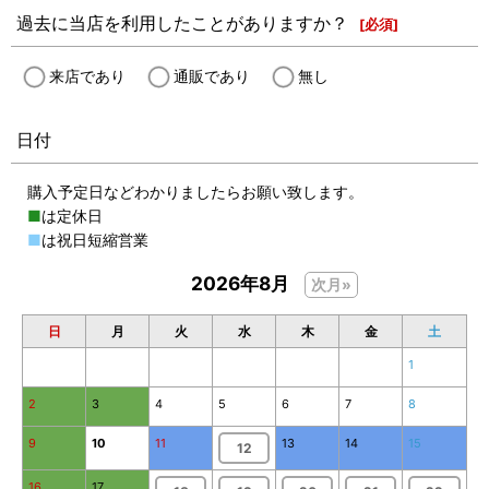
過去に当店を利用したことがありますか？
[
必須
]
来店であり
通販であり
無し
日付
購入予定日などわかりましたらお願い致します。
■
は定休日
■
は祝日短縮営業
2026年8月
次月»
日
月
火
水
木
金
土
1
2
3
4
5
6
7
8
9
10
11
13
14
15
12
16
17