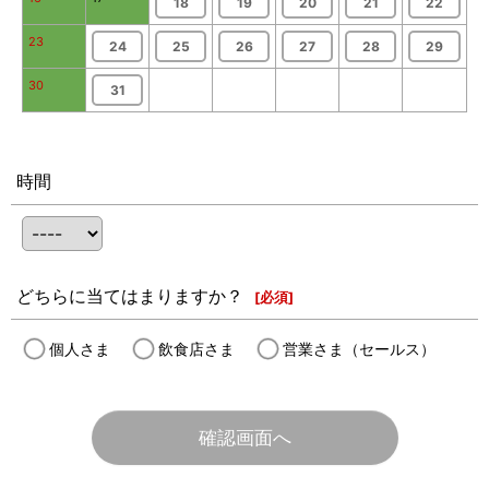
18
19
20
21
22
23
24
25
26
27
28
29
30
31
時間
どちらに当てはまりますか？
[
必須
]
個人さま
飲食店さま
営業さま（セールス）
確認画面へ