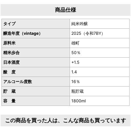
生産者／豊島屋酒造株式会社
商品仕様
産地／東京都東村山市
タイプ
純米吟醸
醸造年度（vintage）
2025（令和7BY）
原料米
雄町
精米歩合
50％
日本酒度
+1.5
酸 度
1.4
アルコール度数
16％
貯 蔵
瓶貯蔵
容 量
1800ml
この商品を買った人は、こんな商品も買っています