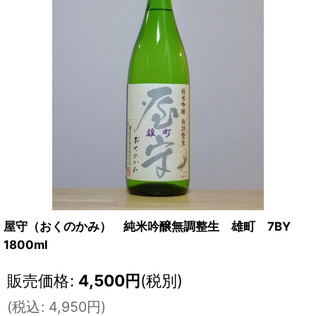
屋守（おくのかみ） 純米吟醸無調整生 雄町 7BY
1800ml
販売価格
:
4,500
円
(税別)
(
税込
:
4,950
円
)