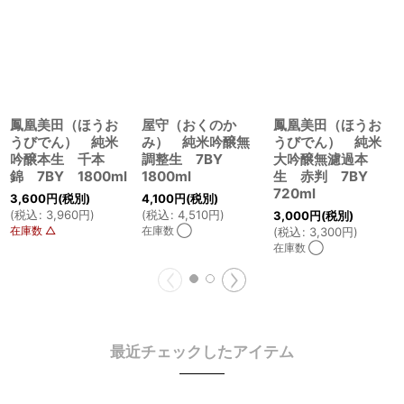
鳳凰美田（ほうお
屋守（おくのか
鳳凰美田（ほうお
うびでん） 純米
み） 純米吟醸無
うびでん） 純米
吟醸本生 千本
調整生 7BY
大吟醸無濾過本
錦 7BY 1800ml
1800ml
生 赤判 7BY
720ml
3,600
円
(税別)
4,100
円
(税別)
(
税込
:
3,960
円
)
(
税込
:
4,510
円
)
3,000
円
(税別)
在庫数 △
在庫数 ◯
(
税込
:
3,300
円
)
在庫数 ◯
最近チェックしたアイテム