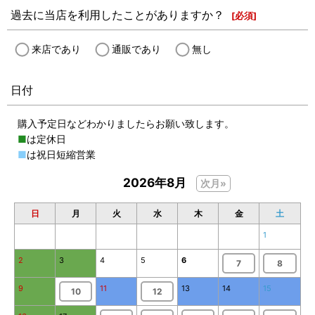
過去に当店を利用したことがありますか？
[
必須
]
来店であり
通販であり
無し
日付
購入予定日などわかりましたらお願い致します。
■
は定休日
■
は祝日短縮営業
2026年8月
次月»
日
月
火
水
木
金
土
1
2
3
4
5
6
7
8
9
11
13
14
15
10
12