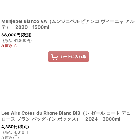
Munjebel Bianco VA（ムンジェベル ビアンコ ヴィーニャ アル
テ） 2020 1500ml
38,000
円
(税別)
(
税込
:
41,800
円
)
在庫数 △
Les Airs Cotes du Rhone Blanc BIB（レ ゼール コート デュ
ローヌ ブラン バッグ イン ボックス） 2024 3000ml
4,380
円
(税別)
(
税込
:
4,818
円
)
在庫数 ◯