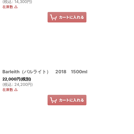
(
税込
:
14,300
円
)
在庫数 △
Barleith（バルライト） 2018 1500ml
22,000
円
(税別)
(
税込
:
24,200
円
)
在庫数 △