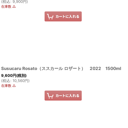
(
税込
:
9,900
円
)
在庫数 △
Susucaru Rosato（ススカール ロザート） 2022 1500ml
9,600
円
(税別)
(
税込
:
10,560
円
)
在庫数 △