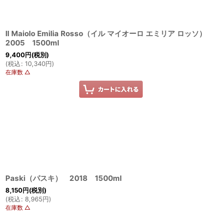
Il Maiolo Emilia Rosso（イル マイオーロ エミリア ロッソ）
2005 1500ml
9,400
円
(税別)
(
税込
:
10,340
円
)
在庫数 △
Paski（パスキ） 2018 1500ml
8,150
円
(税別)
(
税込
:
8,965
円
)
在庫数 △