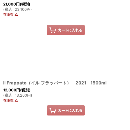
21,000
円
(税別)
(
税込
:
23,100
円
)
在庫数 △
Il Frappato（イル フラッパート） 2021 1500ml
12,000
円
(税別)
(
税込
:
13,200
円
)
在庫数 △