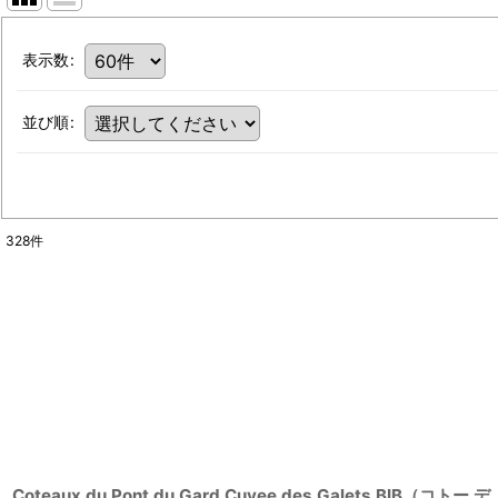
表示数
:
並び順
:
328
件
Coteaux du Pont du Gard Cuvee des Galets BIB（コトー デ