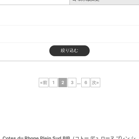
絞り込む
«
前
1
2
3
...
6
次
»
Cotes du Rhone Plein Sud BIB（コトー デュ ローヌ プレン シ