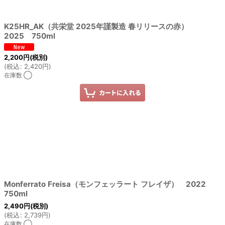
K25HR_AK（共栄堂 2025年謹製造 春リリースの赤）
2025 750ml
2,200
円
(税別)
(
税込
:
2,420
円
)
在庫数 ◯
Monferrato Freisa（モンフェッラート フレイザ） 2022
750ml
2,490
円
(税別)
(
税込
:
2,739
円
)
在庫数 ◯