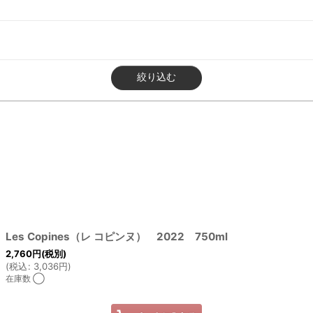
絞り込む
Les Copines（レ コピンヌ） 2022 750ml
2,760
円
(税別)
(
税込
:
3,036
円
)
在庫数 ◯