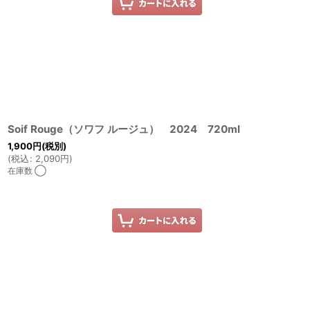
Soif Rouge（ソワフ ルージュ） 2024 720ml
1,900
円
(税別)
(
税込
:
2,090
円
)
在庫数 ◯