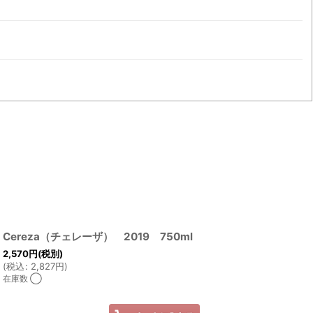
Cereza（チェレーザ） 2019 750ml
2,570
円
(税別)
(
税込
:
2,827
円
)
在庫数 ◯