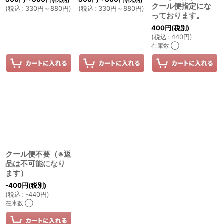
クール便指定にな
(
税込
:
330
円
～880
円
)
(
税込
:
330
円
～880
円
)
っております。
400
円
(税別)
(
税込
:
440
円
)
在庫数 ◯
クール便不要（※返
品は不可能になり
ます）
-400
円
(税別)
(
税込
:
-440
円
)
在庫数 ◯