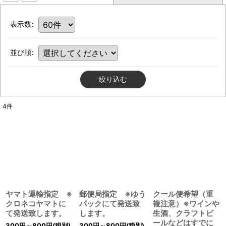
表示数
:
並び順
:
絞り込む
4
件
ヤマト運輸指定 ※
郵便局指定 ※ゆう
クール便希望（重
クロネコヤマトに
パックにて発送致
複注意）※ワインや
て発送致します。
します。
生酒、クラフトビ
ールなどはすでに
300
円
～800
円
(税別)
300
円
～800
円
(税別)