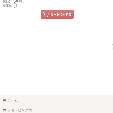
(
税込
:
1,408
円
)
在庫数 ◯
ホーム
ショッピングカート