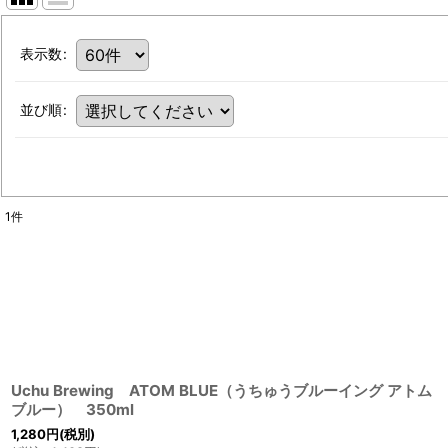
表示数
:
並び順
:
1
件
Uchu Brewing ATOM BLUE（うちゅうブルーイング アトム
ブルー） 350ml
1,280
円
(税別)