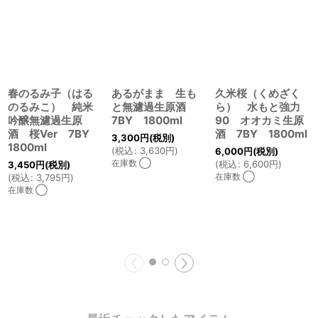
春のるみ子（はる
あるがまま 生も
久米桜（くめざく
のるみこ） 純米
と無濾過生原酒
ら） 水もと強力
吟醸無濾過生原
7BY 1800ml
90 オオカミ生原
酒 桜Ver 7BY
酒 7BY 1800ml
3,300
円
(税別)
1800ml
(
税込
:
3,630
円
)
6,000
円
(税別)
在庫数 ◯
(
税込
:
6,600
円
)
3,450
円
(税別)
在庫数 ◯
(
税込
:
3,795
円
)
在庫数 ◯