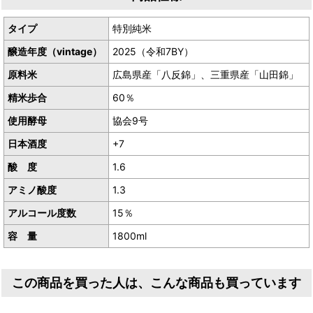
タイプ
特別純米
醸造年度（vintage）
2025（令和7BY）
原料米
広島県産「八反錦」、三重県産「山田錦」
精米歩合
60％
使用酵母
協会9号
日本酒度
+7
酸 度
1.6
アミノ酸度
1.3
アルコール度数
15％
容 量
1800ml
この商品を買った人は、こんな商品も買っています