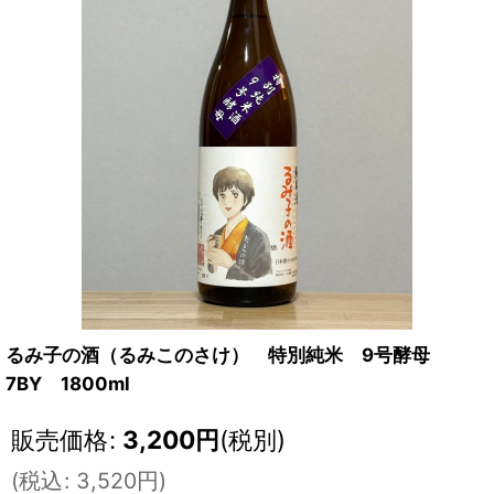
るみ子の酒（るみこのさけ） 特別純米 9号酵母
7BY 1800ml
販売価格
:
3,200
円
(税別)
(
税込
:
3,520
円
)