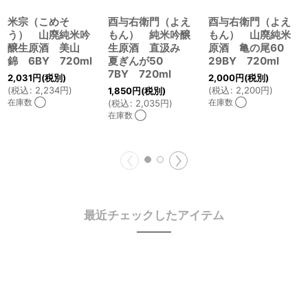
米宗（こめそ
酉与右衛門（よえ
酉与右衛門（よえ
う） 山廃純米吟
もん） 純米吟醸
もん） 山廃純米
醸生原酒 美山
生原酒 直汲み
原酒 亀の尾60
錦 6BY 720ml
夏ぎんが50
29BY 720ml
7BY 720ml
2,031
円
(税別)
2,000
円
(税別)
(
税込
:
2,234
円
)
(
税込
:
2,200
円
)
1,850
円
(税別)
在庫数 ◯
在庫数 ◯
(
税込
:
2,035
円
)
在庫数 ◯
最近チェックしたアイテム