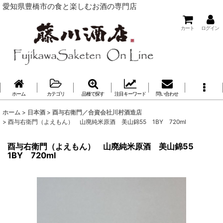
愛知県豊橋市の食と楽しむお酒の専門店
カート
ログイン
ホーム
カテゴリ
品種で探す
注目キーワード
問い合わせ
ホーム
>
日本酒
>
酉与右衛門／合資会社川村酒造店
>
酉与右衛門（よえもん） 山廃純米原酒 美山錦55 1BY 720ml
酉与右衛門（よえもん） 山廃純米原酒 美山錦55
1BY 720ml