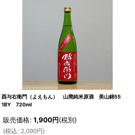
酉与右衛門（よえもん） 山廃純米原酒 美山錦55
1BY 720ml
販売価格
:
1,900
円
(税別)
(
税込
:
2,090
円
)