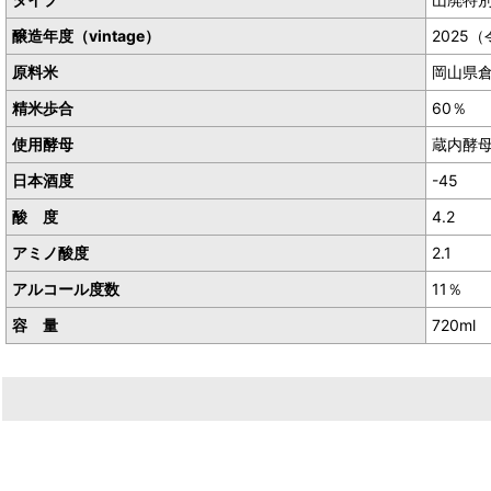
醸造年度（vintage）
2025（
原料米
岡山県
精米歩合
60％
使用酵母
蔵内酵
日本酒度
-45
酸 度
4.2
アミノ酸度
2.1
アルコール度数
11％
容 量
720ml