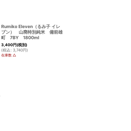
Rumiko Eleven（るみ子 イレ
ブン） 山廃特別純米 備前雄
町 7BY 1800ml
3,400
円
(税別)
(
税込
:
3,740
円
)
在庫数 △
ム