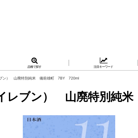
品種で探す
注目キーワード
 イレブン） 山廃特別純米 備前雄町 7BY 720ml
るみ子 イレブン） 山廃特別純米