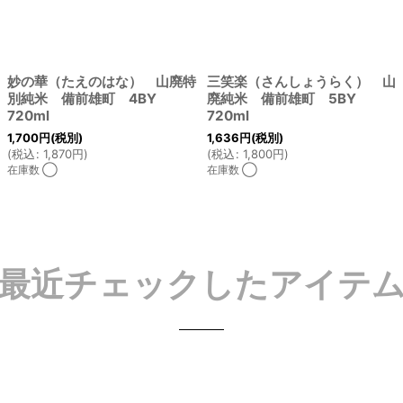
妙の華（たえのはな） 山廃特
三笑楽（さんしょうらく） 山
別純米 備前雄町 4BY
廃純米 備前雄町 5BY
720ml
720ml
1,700
円
(税別)
1,636
円
(税別)
(
税込
:
1,870
円
)
(
税込
:
1,800
円
)
在庫数 ◯
在庫数 ◯
最近チェックしたアイテ