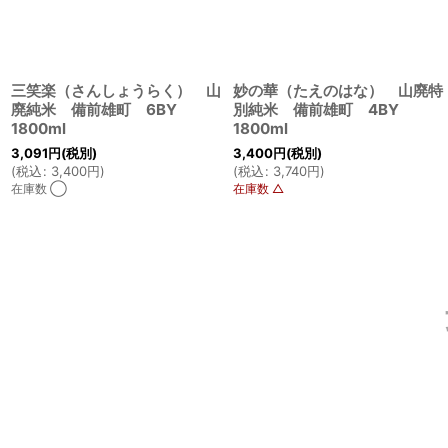
三笑楽（さんしょうらく） 山
妙の華（たえのはな） 山廃特
廃純米 備前雄町 6BY
別純米 備前雄町 4BY
1800ml
1800ml
3,091
円
(税別)
3,400
円
(税別)
(
税込
:
3,400
円
)
(
税込
:
3,740
円
)
在庫数 ◯
在庫数 △