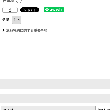
在庫数 ◯
数量
:
返品特約に関する重要事項
生産者／森喜酒造株式会社
産地／三重県伊賀市千歳
タイプ
山廃特