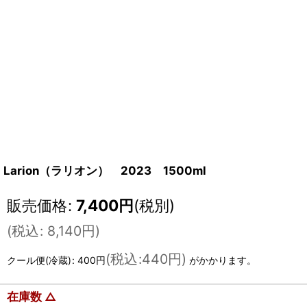
Larion（ラリオン） 2023 1500ml
販売価格
:
7,400
円
(税別)
(
税込
:
8,140
円
)
(
税込
:
440円
)
クール便(冷蔵)
:
400円
がかかります。
在庫数 △