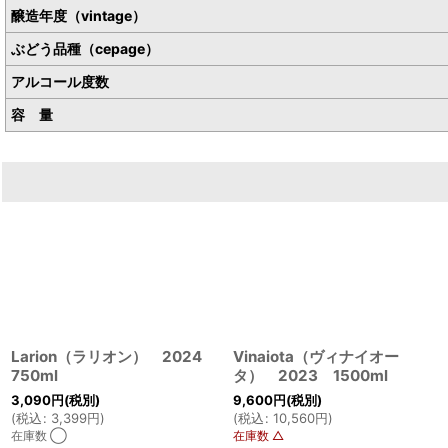
醸造年度（vintage）
ぶどう品種（cepage）
アルコール度数
容 量
Larion（ラリオン） 2024
Vinaiota（ヴィナイオー
750ml
タ） 2023 1500ml
3,090
円
(税別)
9,600
円
(税別)
(
税込
:
3,399
円
)
(
税込
:
10,560
円
)
在庫数 ◯
在庫数 △