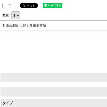
数量
:
返品特約に関する重要事項
生産者／Daniele Piccinin（ダニエーレ ピッチニン）
産地／イタリア ヴェネト州
タイプ