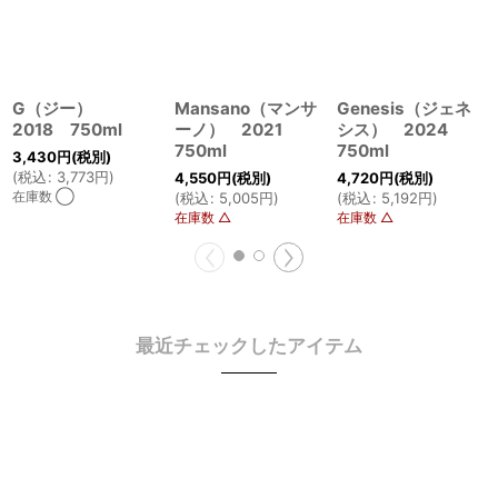
G（ジー）
Mansano（マンサ
Genesis（ジェネ
2018 750ml
ーノ） 2021
シス） 2024
750ml
750ml
3,430
円
(税別)
(
税込
:
3,773
円
)
4,550
円
(税別)
4,720
円
(税別)
在庫数 ◯
(
税込
:
5,005
円
)
(
税込
:
5,192
円
)
在庫数 △
在庫数 △
最近チェックしたアイテム