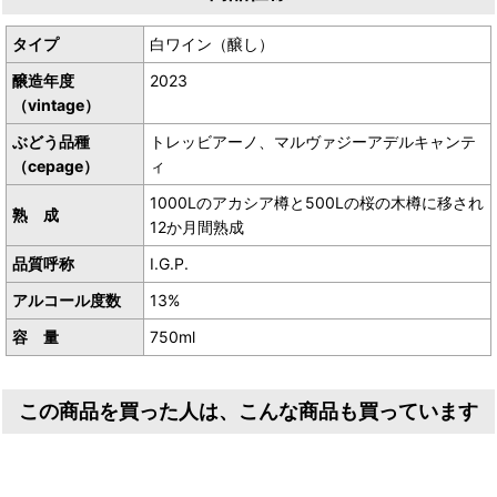
タイプ
白ワイン（醸し）
醸造年度
2023
（vintage）
ぶどう品種
トレッビアーノ、マルヴァジーアデルキャンテ
（cepage）
ィ
1000Lのアカシア樽と500Lの桜の木樽に移され
熟 成
12か月間熟成
品質呼称
I.G.P.
アルコール度数
13%
容 量
750ml
この商品を買った人は、こんな商品も買っています