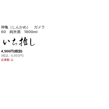
神亀（しんかめ） ガメラ
60 純米酒 1800ml
4,500
円
(税別)
(
税込
:
4,950
円
)
在庫数 △
ム