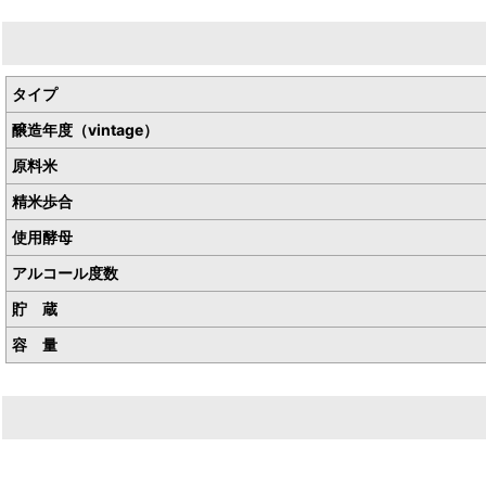
生産者／神亀酒造株式会社
産地／埼玉県蓮田市馬込
タイプ
醸造年度（vintage）
原料米
精米歩合
使用酵母
アルコール度数
貯 蔵
容 量