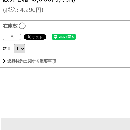
(
税込
:
4,290
円
)
在庫数 ◯
数量
:
返品特約に関する重要事項