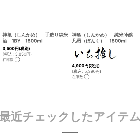
神亀（しんかめ） 手造り純米
神亀（しんかめ） 純米吟醸
酒 1BY 1800ml
凡愚（ぼんぐ） 1800ml
3,500
円
(税別)
(
税込
:
3,850
円
)
在庫数 ◯
4,900
円
(税別)
(
税込
:
5,390
円
)
在庫数 ◯
最近チェックしたアイテ