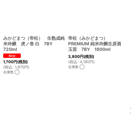
みかどまつ（帝松） 生熟成純
帝松（みかどまつ）
米吟醸 虎ノ巻 白 7BY
PREMIUM 純米吟醸生原酒
720ml
玉苗 7BY 1800ml
3,800
円
(税別)
1,700
円
(税別)
(
税込
:
4,180
円
)
(
税込
:
1,870
円
)
在庫数 ◯
在庫数 ◯