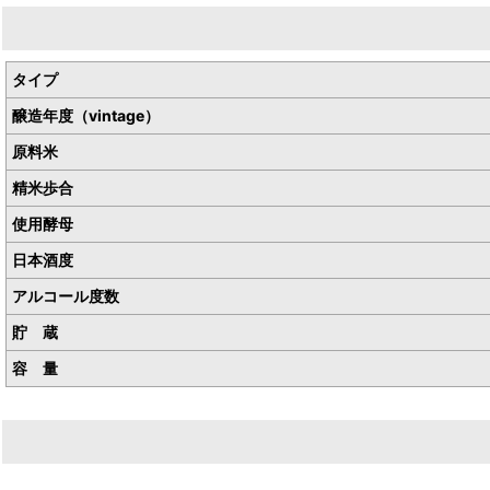
生産者／松岡醸造株式会社
産地／埼玉県比企郡小川町
タイプ
醸造年度（vintage）
原料米
精米歩合
使用酵母
日本酒度
アルコール度数
貯 蔵
容 量