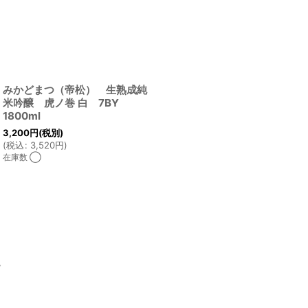
みかどまつ（帝松） 生熟成純
米吟醸 虎ノ巻 白 7BY
1800ml
3,200
円
(税別)
(
税込
:
3,520
円
)
在庫数 ◯
ム