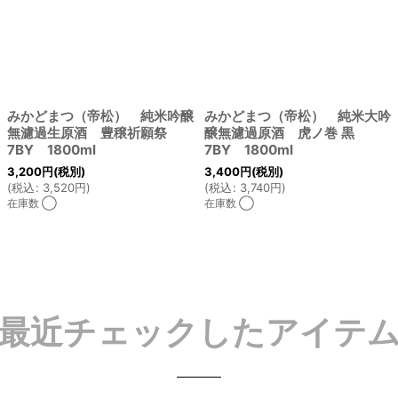
みかどまつ（帝松） 純米吟醸
みかどまつ（帝松） 純米大吟
無濾過生原酒 豊穣祈願祭
醸無濾過原酒 虎ノ巻 黒
7BY 1800ml
7BY 1800ml
3,200
円
(税別)
3,400
円
(税別)
(
税込
:
3,520
円
)
(
税込
:
3,740
円
)
在庫数 ◯
在庫数 ◯
最近チェックしたアイテ