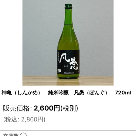
神亀（しんかめ） 純米吟醸 凡愚（ぼんぐ） 720ml
販売価格
:
2,600
円
(税別)
(
税込
:
2,860
円
)