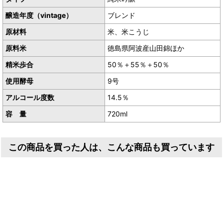
31年熟成 純米吟醸50％ 1/3
醸造年度（vintage）
ブレンド
23年熟成 純米 山田錦55％ 1/3
15年熟成 純米吟醸 山田錦50％ 1/3
原材料
米、米こうじ
原料米
徳島県阿波産山田錦ほか
精米歩合
50％＋55％＋50％
使用酵母
9号
アルコール度数
14.5％
容 量
720ml
この商品を買った人は、こんな商品も買っています