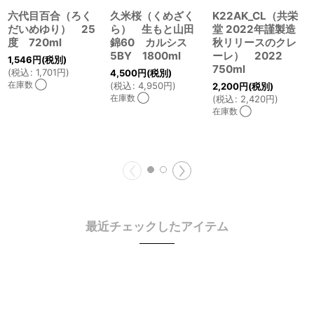
六代目百合（ろく
久米桜（くめざく
K22AK_CL（共栄
だいめゆり） 25
ら） 生もと山田
堂 2022年謹製造
度 720ml
錦60 カルシス
秋リリースのクレ
5BY 1800ml
ーレ） 2022
1,546
円
(税別)
750ml
(
税込
:
1,701
円
)
4,500
円
(税別)
在庫数 ◯
(
税込
:
4,950
円
)
2,200
円
(税別)
在庫数 ◯
(
税込
:
2,420
円
)
在庫数 ◯
最近チェックしたアイテム