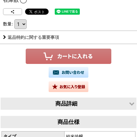
在庫数 ◯
数量
:
返品特約に関する重要事項
商品詳細
生産者／神亀酒造株式会社
商品仕様
産地／埼玉県蓮田市馬込
古酒ブレンド比率
タイプ
純米吟醸