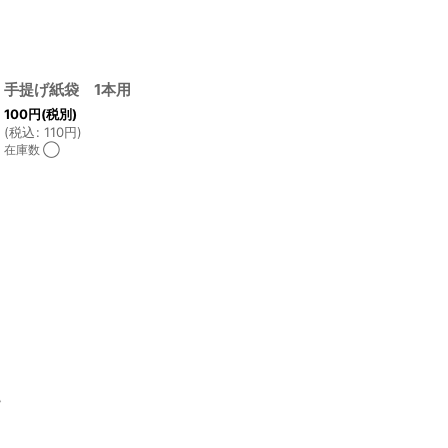
手提げ紙袋 1本用
100
円
(税別)
(
税込
:
110
円
)
在庫数 ◯
ム