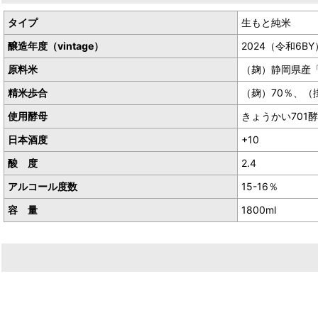
タイプ
生もと純米
醸造年度（vintage）
2024（令和6BY
原料米
（麹）静岡県産
精米歩合
（麹）70％、（
使用酵母
きょうかい701
日本酒度
+10
酸 度
2.4
アルコール度数
15-16％
容 量
1800ml