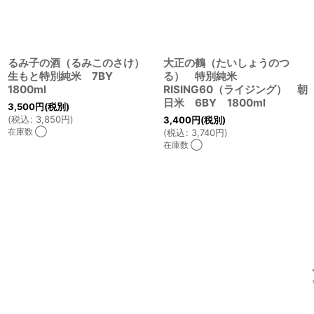
るみ子の酒（るみこのさけ）
大正の鶴（たいしょうのつ
生もと特別純米 7BY
る） 特別純米
1800ml
RISING60（ライジング） 朝
日米 6BY 1800ml
3,500
円
(税別)
(
税込
:
3,850
円
)
3,400
円
(税別)
在庫数 ◯
(
税込
:
3,740
円
)
在庫数 ◯