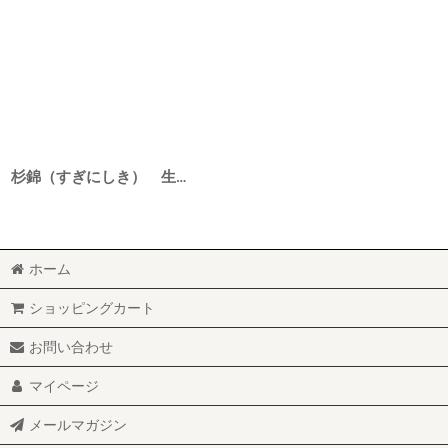
杉錦（すぎにしき） 生もと純米 天保十三年 酸旨膳友 6BY 1800ml
ホーム
ショッピングカート
お問い合わせ
マイページ
メールマガジン