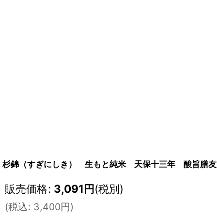
杉錦（すぎにしき） 生もと純米 天保十三年 酸旨膳友 6
販売価格
:
3,091
円
(税別)
(
税込
:
3,400
円
)