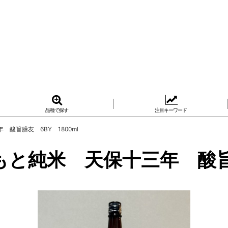
品種で探す
注目キーワード
酸旨膳友 6BY 1800ml
と純米 天保十三年 酸旨膳友