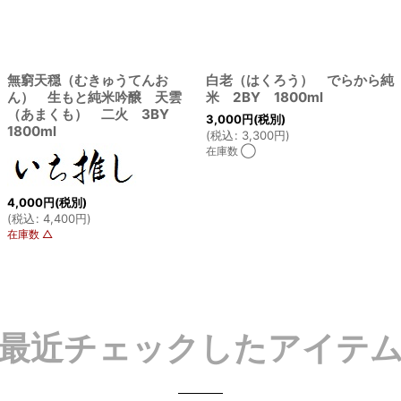
無窮天穏（むきゅうてんお
白老（はくろう） でらから純
ん） 生もと純米吟醸 天雲
米 2BY 1800ml
（あまくも） 二火 3BY
3,000
円
(税別)
1800ml
(
税込
:
3,300
円
)
在庫数 ◯
4,000
円
(税別)
(
税込
:
4,400
円
)
在庫数 △
最近チェックしたアイテ