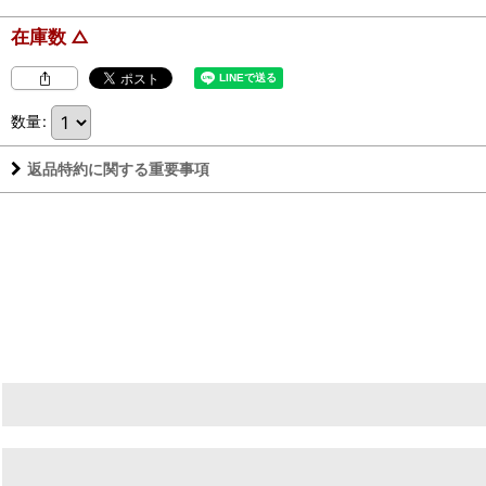
在庫数 △
数量
:
返品特約に関する重要事項
生産者／杉井酒造
産地／静岡県藤枝市小石川町