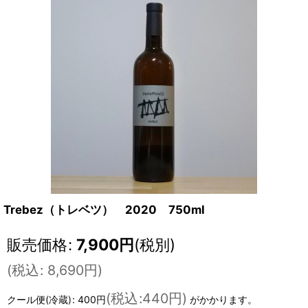
Trebez（トレベツ） 2020 750ml
販売価格
:
7,900
円
(税別)
(
税込
:
8,690
円
)
(
税込
:
440円
)
クール便(冷蔵)
:
400円
がかかります。