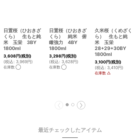
日置桜（ひおきざ
日置桜（ひおきざ
久米桜（くめざく
くら） 生もと純
くら） 純米 俯
ら） 生もと純
米 玉栄 3BY
瞰強力 4BY
米 玉栄
1800ml
1800ml
28+29+30BY
1800ml
3,608
円
(税別)
3,298
円
(税別)
(
税込
:
3,969
円
)
(
税込
:
3,628
円
)
3,100
円
(税別)
在庫数 ◯
在庫数 ◯
(
税込
:
3,410
円
)
在庫数 △
最近チェックしたアイテム