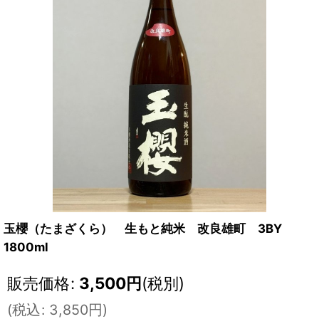
玉櫻（たまざくら） 生もと純米 改良雄町 3BY
1800ml
販売価格
:
3,500
円
(税別)
(
税込
:
3,850
円
)