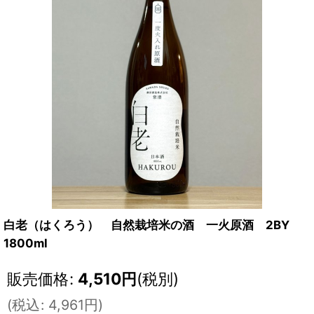
白老（はくろう） 自然栽培米の酒 一火原酒 2BY
1800ml
販売価格
:
4,510
円
(税別)
(
税込
:
4,961
円
)