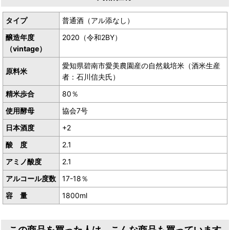
麹製造協力：るみ子の酒でお馴染みの森喜酒造場さん
タイプ
普通酒（アル添なし）
醸造年度
2020（令和2BY）
栽培の難しさから収量が不足したため、等級検査をあえて受けない
（vintage）
ため
酒税法上「純米酒」と表記できませんが、純米造りです。
愛知県碧南市愛美農園産の自然栽培米（酒米生産
原料米
者：石川信夫氏）
精米歩合
80％
使用酵母
協会7号
日本酒度
+2
酸 度
2.1
アミノ酸度
2.1
アルコール度数
17-18％
容 量
1800ml