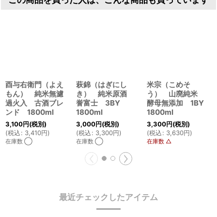
この商品を買った人は、こんな商品も買っています
酉与右衛門（よえ
萩錦（はぎにし
米宗（こめそ
もん） 純米無濾
き） 純米原酒
う） 山廃純米
過火入 古酒ブレ
誉富士 3BY
酵母無添加 1BY
ンド 1800ml
1800ml
1800ml
3,100
円
(税別)
3,000
円
(税別)
3,300
円
(税別)
(
税込
:
3,410
円
)
(
税込
:
3,300
円
)
(
税込
:
3,630
円
)
在庫数 ◯
在庫数 ◯
在庫数 △
最近チェックしたアイテム