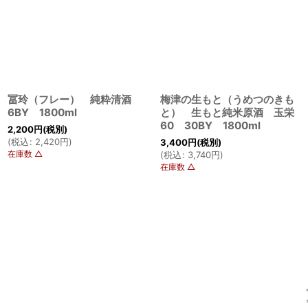
冨玲（フレー） 純粋清酒
梅津の生もと（うめつのきも
6BY 1800ml
と） 生もと純米原酒 玉栄
60 30BY 1800ml
2,200
円
(税別)
(
税込
:
2,420
円
)
3,400
円
(税別)
在庫数 △
(
税込
:
3,740
円
)
在庫数 △