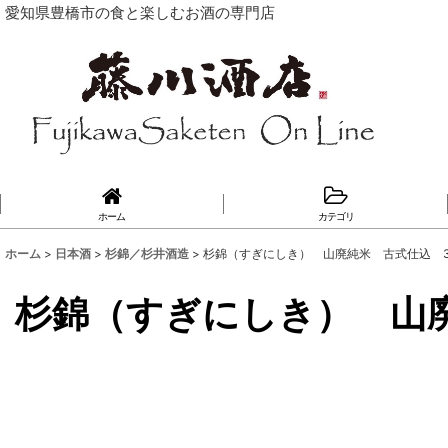
愛知県豊橋市の食と楽しむお酒の専門店
ホーム
カテゴリ
ホーム
>
日本酒
>
杉錦／杉井酒造
>
杉錦（すぎにしき） 山廃純米 古式仕込 30B
杉錦（すぎにしき） 山廃純