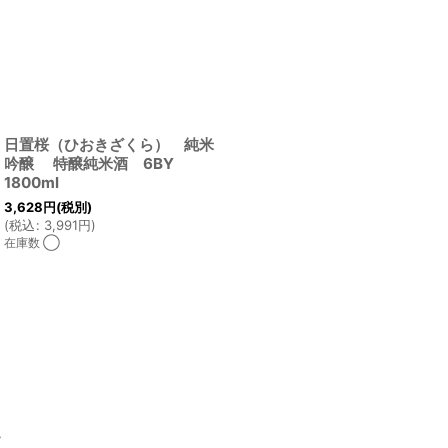
日置桜（ひおきざくら） 純米
吟醸 特醸純米酒 6BY
1800ml
3,628
円
(税別)
(
税込
:
3,991
円
)
在庫数 ◯
ム