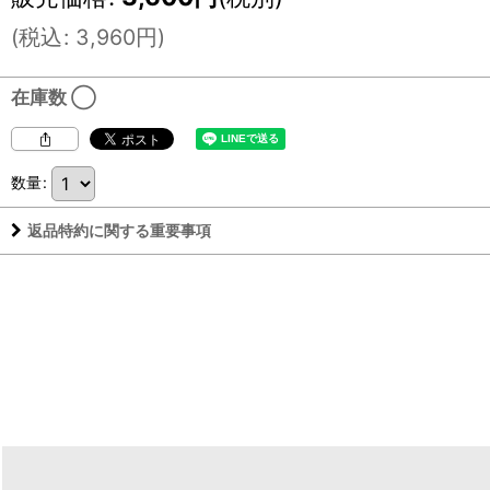
(
税込
:
3,960
円
)
在庫数 ◯
数量
:
返品特約に関する重要事項