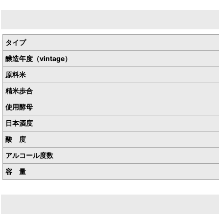
生産者／杉井酒造
産地／静岡県藤枝市小石川町
一火です。
タイプ
天然糀と古い酵母の酒の詳細は蔵元さんブログにて
醸造年度（vintage）
http://suginishiki.com/blog/879.html
原料米
精米歩合
使用酵母
日本酒度
酸 度
アルコール度数
容 量