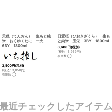
天穏（てんおん） 生もと純
日置桜（ひおきざくら） 生も
米 おくゆくだに 一火
と純米 玉栄 3BY 1800ml
6BY 1800ml
3,608
円
(税別)
(
税込
:
3,969
円
)
在庫数 ◯
3,500
円
(税別)
(
税込
:
3,850
円
)
在庫数 ◯
最近チェックしたアイテ