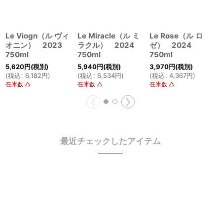
Le Viogn（ル ヴィ
Le Miracle（ル ミ
Le Rose（ル ロ
オニン） 2023
ラクル） 2024
ゼ） 2024
750ml
750ml
750ml
5,620
円
(税別)
5,940
円
(税別)
3,970
円
(税別)
(
税込
:
6,182
円
)
(
税込
:
6,534
円
)
(
税込
:
4,367
円
)
在庫数 △
在庫数 △
在庫数 △
最近チェックしたアイテム