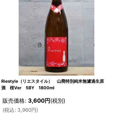
Riestyle（リエスタイル） 山廃特別純米無濾過生原
酒 桜Ver 5BY 1800ml
販売価格
:
3,600
円
(税別)
(
税込
:
3,960
円
)