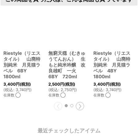
Riestyle（リエス
無窮天穏（むきゅ
Riestyle（リエス
タイル） 山廃特
うてんおん） 生
タイル） 山廃特
別純米 月見猫ラ
もと純米吟醸 改
別純米 月見猫ラ
ベル 6BY
良雄町 一火
ベル 4BY
1800ml
6BY 720ml
1800ml
3,400
円
(税別)
2,500
円
(税別)
3,400
円
(税別)
(
税込
:
3,740
円
)
(
税込
:
2,750
円
)
(
税込
:
3,740
円
)
在庫数 ◯
在庫数 ◯
在庫数 ◯
最近チェックしたアイテム