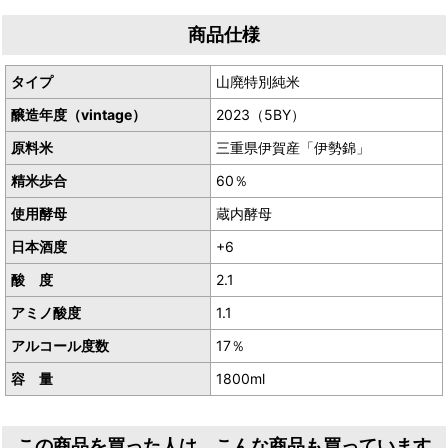
生産者／合名会社森喜酒造場
商品仕様
産地／三重県伊賀市千歳
タイプ
山廃特別純米
醸造年度（vintage）
2023（5BY）
原料米
三重県伊賀産「伊勢錦」
精米歩合
60％
使用酵母
蔵内酵母
日本酒度
+6
酸 度
2.1
アミノ酸度
1.1
アルコール度数
17％
容 量
1800ml
この商品を買った人は、こんな商品も買っています