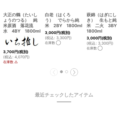
大正の鶴（たいし
白老（はくろ
萩錦（はぎにし
ょうのつる） 純
う） でらから純
き） 生もと純
米原酒 落花流
米 2BY 1800ml
米 二火 3BY
水 4BY 1800ml
1800ml
3,000
円
(税別)
(
税込
:
3,300
円
)
3,000
円
(税別)
在庫数 ◯
(
税込
:
3,300
円
)
在庫数 ◯
3,700
円
(税別)
(
税込
:
4,070
円
)
在庫数 △
最近チェックしたアイテム