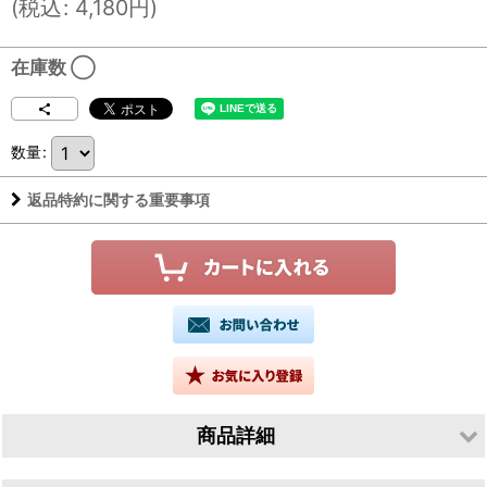
(
税込
:
4,180
円
)
在庫数 ◯
数量
:
返品特約に関する重要事項
商品詳細
生産者／株式会社落酒造場