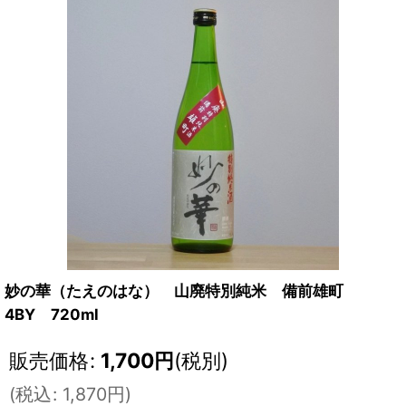
妙の華（たえのはな） 山廃特別純米 備前雄町
4BY 720ml
販売価格
:
1,700
円
(税別)
(
税込
:
1,870
円
)