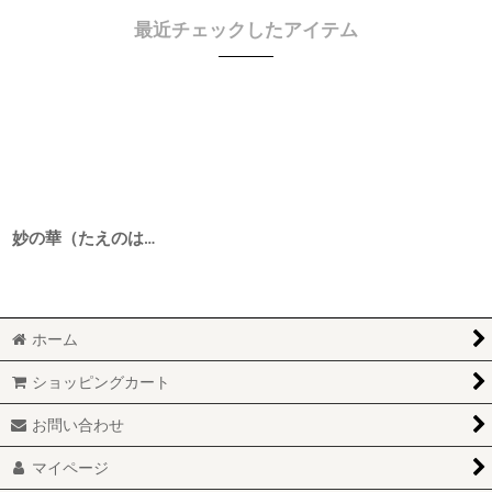
最近チェックしたアイテム
妙の華（たえのはな） 山廃特別純米 備前雄町 4BY 720ml
ホーム
ショッピングカート
お問い合わせ
マイページ