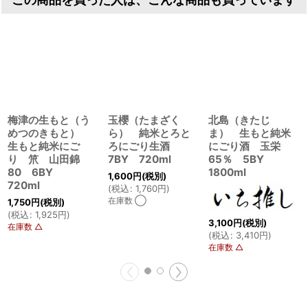
この商品を買った人は、こんな商品も買っています
梅津の生もと（う
玉櫻（たまざく
北島（きたじ
めつのきもと）
ら） 純米とろと
ま） 生もと純米
生もと純米にご
ろにごり生酒
にごり酒 玉栄
り 笊 山田錦
7BY 720ml
65％ 5BY
80 6BY
1800ml
1,600
円
(税別)
720ml
(
税込
:
1,760
円
)
在庫数 ◯
1,750
円
(税別)
(
税込
:
1,925
円
)
3,100
円
(税別)
在庫数 △
(
税込
:
3,410
円
)
在庫数 △