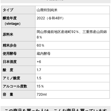
タイプ
山廃特別純米
醸造年度
2022（令和4BY）
（vintage）
岡山県備前地区産雄町92％、三重県産山田錦
原料米
8％
精米歩合
60％
使用酵母
蔵内酵母
日本酒度
+6
酸 度
1.7
アミノ酸度
1.5
アルコール度数
15％
容 量
720ml