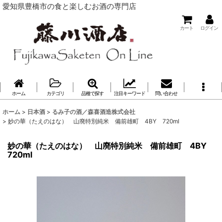
愛知県豊橋市の食と楽しむお酒の専門店
カート
ログイン
ホーム
カテゴリ
品種で探す
注目キーワード
問い合わせ
ホーム
>
日本酒
>
るみ子の酒／森喜酒造株式会社
>
妙の華（たえのはな） 山廃特別純米 備前雄町 4BY 720ml
妙の華（たえのはな） 山廃特別純米 備前雄町 4BY
720ml