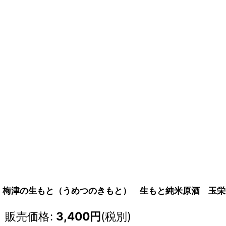
梅津の生もと（うめつのきもと） 生もと純米原酒 玉栄60 
販売価格
:
3,400
円
(税別)