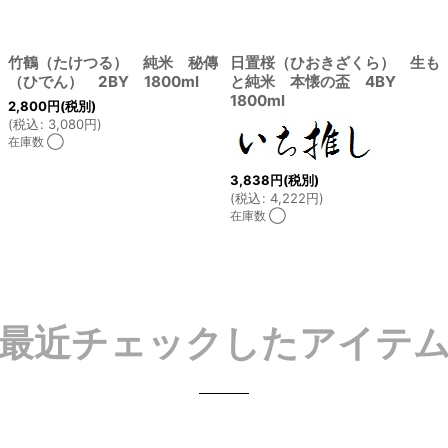
竹鶴（たけつる） 純米 秘傳
日置桜（ひおきざくら） 生も
（ひでん） 2BY 1800ml
と純米 本懐の盃 4BY
1800ml
2,800
円
(税別)
(
税込
:
3,080
円
)
在庫数 ◯
3,838
円
(税別)
(
税込
:
4,222
円
)
在庫数 ◯
最近チェックしたアイテ