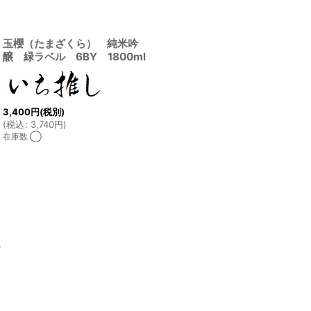
玉櫻（たまざくら） 純米吟
醸 緑ラベル 6BY 1800ml
3,400
円
(税別)
(
税込
:
3,740
円
)
在庫数 ◯
ム