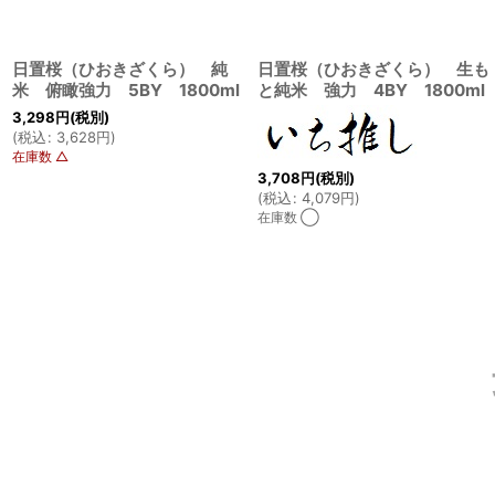
日置桜（ひおきざくら） 純
日置桜（ひおきざくら） 生も
米 俯瞰強力 5BY 1800ml
と純米 強力 4BY 1800ml
3,298
円
(税別)
(
税込
:
3,628
円
)
在庫数 △
3,708
円
(税別)
(
税込
:
4,079
円
)
在庫数 ◯