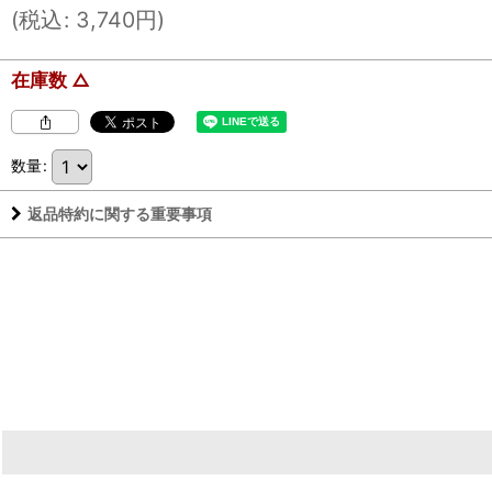
(
税込
:
3,740
円
)
在庫数 △
数量
:
返品特約に関する重要事項