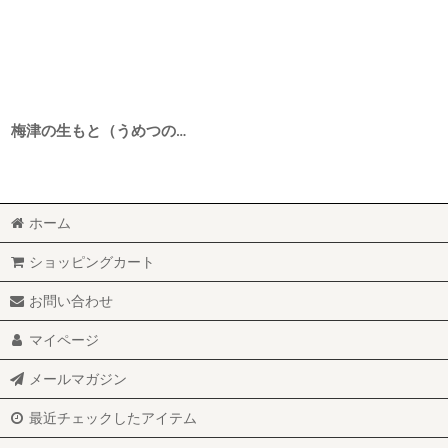
梅津の生もと（うめつのきもと） 生もと純米原酒 玉栄60 30BY 1800ml
ホーム
ショッピングカート
お問い合わせ
マイページ
メールマガジン
最近チェックしたアイテム