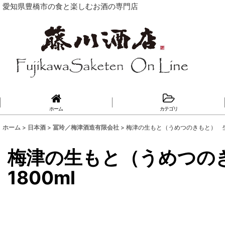
愛知県豊橋市の食と楽しむお酒の専門店
ホーム
カテゴリ
ホーム
>
日本酒
>
冨玲／梅津酒造有限会社
>
梅津の生もと（うめつのきもと） 生も
梅津の生もと（うめつの
1800ml