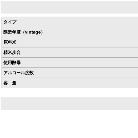
生産者／梅津酒造有限会社
産地／鳥取県東伯郡北栄町
タイプ
醸造年度（vintage）
原料米
精米歩合
使用酵母
アルコール度数
容 量