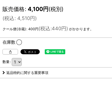
販売価格
:
4,100
円
(税別)
(
税込
:
4,510
円
)
(
税込
:
440円
)
クール便(冷蔵)
:
400円
がかかります。
在庫数 ◯
数量
:
返品特約に関する重要事項