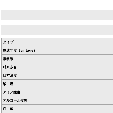
生産者／株式会社落酒造場
産地／岡山県真庭市下呰部
通常は硬水の仕込み水で醸造ですが今回は技術交流企画で
タイプ
株式会社辻本店の仕込み水（軟水）を使用しての軟水きもと酒母で造
醸造年度（vintage）
原料米
精米歩合
日本酒度
酸 度
アミノ酸度
アルコール度数
貯 蔵