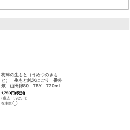
梅津の生もと（うめつのきも
と） 生もと純米にごり 番外
笊 山田錦80 7BY 720ml
1,750
円
(税別)
(
税込
:
1,925
円
)
在庫数 ◯