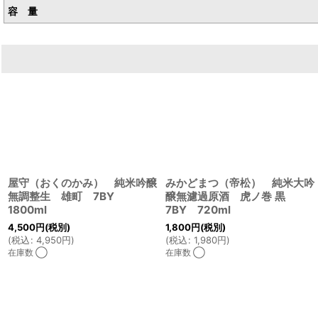
容 量
屋守（おくのかみ） 純米吟醸
みかどまつ（帝松） 純米大吟
無調整生 雄町 7BY
醸無濾過原酒 虎ノ巻 黒
1800ml
7BY 720ml
4,500
円
(税別)
1,800
円
(税別)
(
税込
:
4,950
円
)
(
税込
:
1,980
円
)
在庫数 ◯
在庫数 ◯