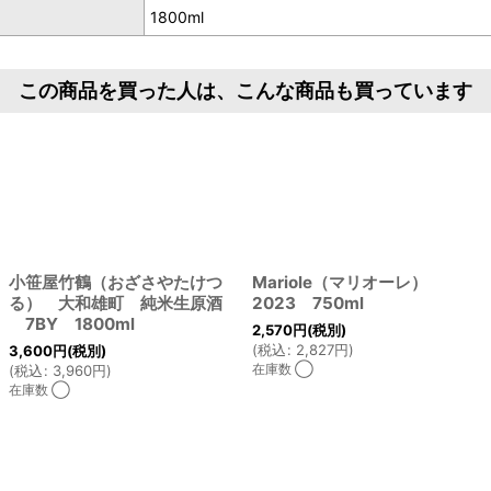
1800ml
この商品を買った人は、こんな商品も買っています
小笹屋竹鶴（おざさやたけつ
Mariole（マリオーレ）
る） 大和雄町 純米生原酒
2023 750ml
7BY 1800ml
2,570
円
(税別)
(
税込
:
2,827
円
)
3,600
円
(税別)
在庫数 ◯
(
税込
:
3,960
円
)
在庫数 ◯