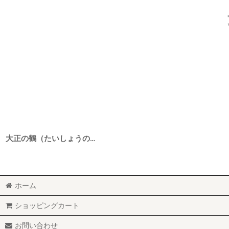
大正の鶴（たいしょうのつる） 生もと純米生原酒 軟水酒母仕込み 赤磐雄町 6BY 1800ml
ホーム
ショッピングカート
お問い合わせ