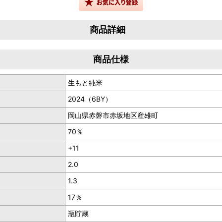
商品詳細
商品仕様
生もと純米
られたお酒。
2024（6BY）
岡山県赤磐市赤坂地区産雄町
70％
+11
2.0
1.3
17％
瓶貯蔵