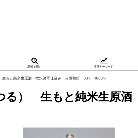
品種で探す
注目キーワード
生もと純米生原酒 軟水酒母仕込み 赤磐雄町 6BY 1800ml
つる） 生もと純米生原酒