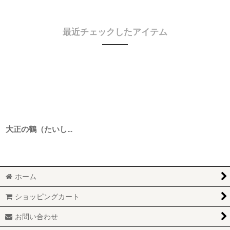
最近チェックしたアイテム
大正の鶴（たいしょうのつる） 生もと純米生原酒 硬水酒母仕込み 赤磐雄町 6BY 1800ml
ホーム
ショッピングカート
お問い合わせ