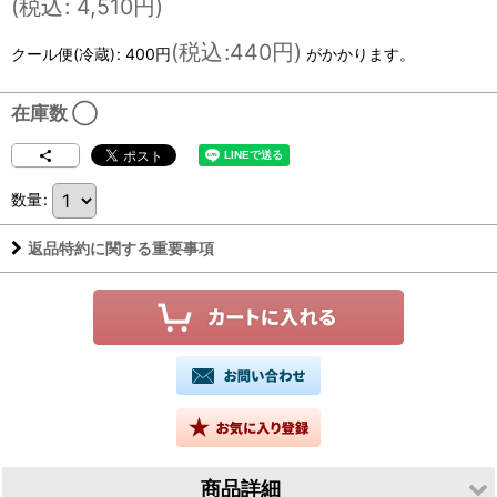
(
税込
:
4,510
円
)
(
税込
:
440円
)
クール便(冷蔵)
:
400円
がかかります。
在庫数 ◯
数量
:
返品特約に関する重要事項
商品詳細