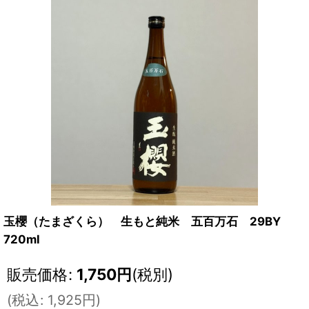
玉櫻（たまざくら） 生もと純米 五百万石 29BY
720ml
販売価格
:
1,750
円
(税別)
(
税込
:
1,925
円
)