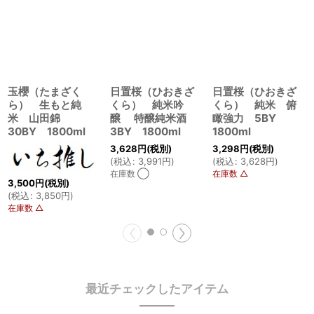
玉櫻（たまざく
日置桜（ひおきざ
日置桜（ひおきざ
ら） 生もと純
くら） 純米吟
くら） 純米 俯
米 山田錦
醸 特醸純米酒
瞰強力 5BY
30BY 1800ml
3BY 1800ml
1800ml
3,628
円
(税別)
3,298
円
(税別)
(
税込
:
3,991
円
)
(
税込
:
3,628
円
)
在庫数 ◯
在庫数 △
3,500
円
(税別)
(
税込
:
3,850
円
)
在庫数 △
最近チェックしたアイテム