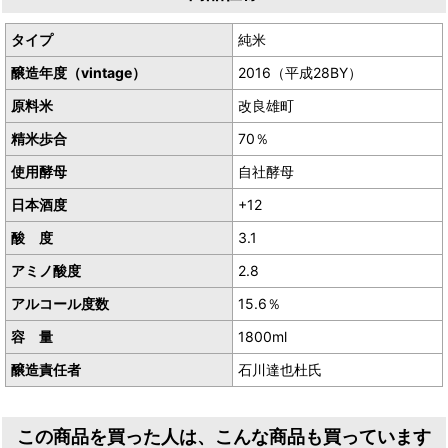
タイプ
純米
醸造年度（vintage）
2016（平成28BY）
原料米
改良雄町
精米歩合
70％
使用酵母
自社酵母
日本酒度
+12
酸 度
3.1
アミノ酸度
2.8
アルコール度数
15.6％
容 量
1800ml
醸造責任者
石川達也杜氏
この商品を買った人は、こんな商品も買っています