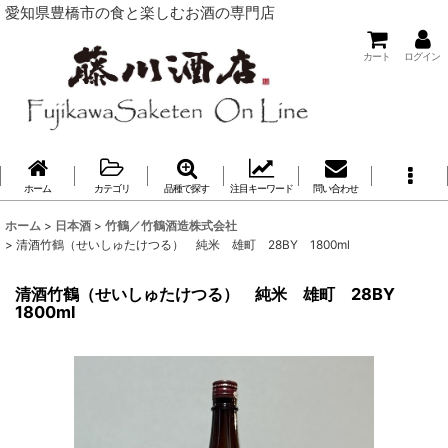
愛知県豊橋市の食と楽しむお酒の専門店
カート
ログイン
ホーム
カテゴリ
品種で探す
注目キーワード
問い合わせ
ホーム
>
日本酒
>
竹鶴／竹鶴酒造株式会社
>
清酒竹鶴（せいしゅたけつる） 純米 雄町 28BY 1800ml
清酒竹鶴（せいしゅたけつる） 純米 雄町 28BY
1800ml