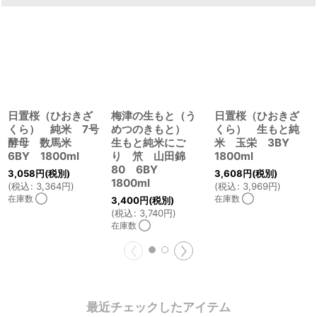
日置桜（ひおきざ
梅津の生もと（う
日置桜（ひおきざ
くら） 純米 7号
めつのきもと）
くら） 生もと純
酵母 数馬米
生もと純米にご
米 玉栄 3BY
6BY 1800ml
り 笊 山田錦
1800ml
80 6BY
3,058
円
(税別)
3,608
円
(税別)
1800ml
(
税込
:
3,364
円
)
(
税込
:
3,969
円
)
在庫数 ◯
在庫数 ◯
3,400
円
(税別)
(
税込
:
3,740
円
)
在庫数 ◯
最近チェックしたアイテム