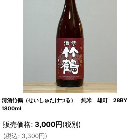
清酒竹鶴（せいしゅたけつる） 純米 雄町 28BY
1800ml
販売価格
:
3,000
円
(税別)
(
税込
:
3,300
円
)