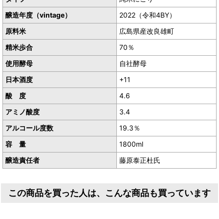
醸造年度（vintage）
2022（令和4BY）
原料米
広島県産改良雄町
精米歩合
70％
使用酵母
自社酵母
日本酒度
+11
酸 度
4.6
アミノ酸度
3.4
アルコール度数
19.3％
容 量
1800ml
醸造責任者
藤原泰正杜氏
この商品を買った人は、こんな商品も買っています