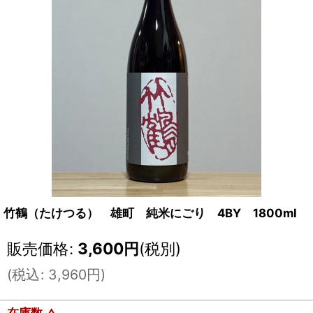
竹鶴（たけつる） 雄町 純米にごり 4BY 1800ml
販売価格
:
3,600
円
(税別)
(
税込
:
3,960
円
)