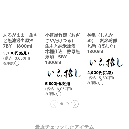
あるがまま 生も
小笹屋竹鶴（おざ
神亀（しんか
と無濾過生原酒
さやたけつる）
め） 純米吟醸
7BY 1800ml
生もと純米原酒
凡愚（ぼんぐ）
木桶仕込 酵母無
1800ml
3,300
円
(税別)
添加 5BY
(
税込
:
3,630
円
)
1800ml
在庫数 ◯
4,900
円
(税別)
(
税込
:
5,390
円
)
在庫数 ◯
5,500
円
(税別)
(
税込
:
6,050
円
)
在庫数 ◯
最近チェックしたアイテム