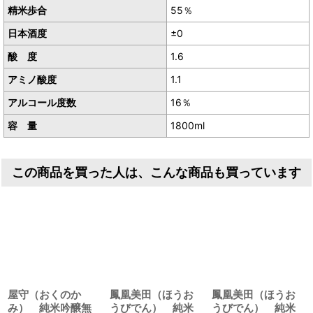
精米歩合
55％
日本酒度
±0
酸 度
1.6
アミノ酸度
1.1
アルコール度数
16％
容 量
1800ml
この商品を買った人は、こんな商品も買っています
屋守（おくのか
鳳凰美田（ほうお
鳳凰美田（ほうお
み） 純米吟醸無
うびでん） 純米
うびでん） 純米