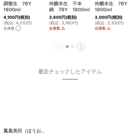
調整生 7BY
吟醸本生 千本
吟醸本生 7BY
1800ml
錦 7BY 1800ml
1800ml
4,100
円
(税別)
3,600
円
(税別)
3,000
円
(税別)
(
税込
:
4,510
円
)
(
税込
:
3,960
円
)
(
税込
:
3,300
円
)
在庫数 ◯
在庫数 △
在庫数 △
最近チェックしたアイテム
鳳凰美田（ほうおうびでん） 純米吟醸本生 Black Phoenix（ブラック フェニックス） 7BY 1800ml