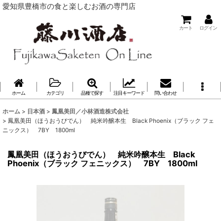
愛知県豊橋市の食と楽しむお酒の専門店
カート
ログイン
ホーム
カテゴリ
品種で探す
注目キーワード
問い合わせ
ホーム
>
日本酒
>
鳳凰美田／小林酒造株式会社
>
鳳凰美田（ほうおうびでん） 純米吟醸本生 Black Phoenix（ブラック フェ
ニックス） 7BY 1800ml
鳳凰美田（ほうおうびでん） 純米吟醸本生 Black
Phoenix（ブラック フェニックス） 7BY 1800ml