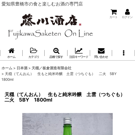
愛知県豊橋市の食と楽しむお酒の専門店
カート
ログイン
ホーム
カテゴリ
品種で探す
注目キーワード
問い合わせ
ホーム
>
日本酒
>
天穏／板倉酒造有限会社
>
天穏（てんおん） 生もと純米吟醸 土雲（つちぐも） 二火 5BY
1800ml
天穏（てんおん） 生もと純米吟醸 土雲（つちぐも）
二火 5BY 1800ml