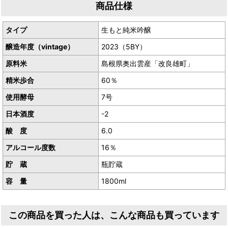
商品仕様
産地／島根県出雲市塩冶町
タイプ
生もと純米吟醸
醸造年度（vintage）
2023（5BY）
原料米
島根県奥出雲産「改良雄町」
精米歩合
60％
使用酵母
7号
日本酒度
-2
酸 度
6.0
アルコール度数
16％
貯 蔵
瓶貯蔵
容 量
1800ml
この商品を買った人は、こんな商品も買っています