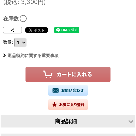
(
税込
:
3,300
円
)
在庫数 ◯
数量
:
返品特約に関する重要事項
商品詳細
生産者／板倉酒造有限会社