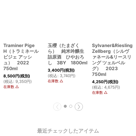
Traminer Pige
玉櫻（たまざく
Sylvaner&Riesling
H（トラミネール
ら） 純米吟醸生
Zellberg（シルヴ
ピジェ アッシ
詰原酒 ひやおろ
ァネール&リースリ
ュ） 2022
し 3BY 1800ml
ング ツェルベル
750ml
グ） 2023
3,400
円
(税別)
750ml
(
税込
:
3,740
円
)
8,500
円
(税別)
在庫数 △
(
税込
:
9,350
円
)
4,250
円
(税別)
在庫数 △
(
税込
:
4,675
円
)
在庫数 △
最近チェックしたアイテム