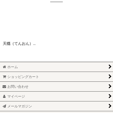
天穏（てんおん） 生もと純米吟醸 土雲（つちぐも） 二火 5BY 1800ml
ホーム
ショッピングカート
お問い合わせ
マイページ
メールマガジン