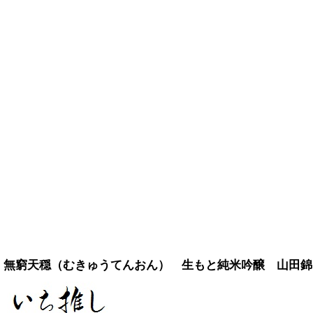
無窮天穏（むきゅうてんおん） 生もと純米吟醸 山田錦 二