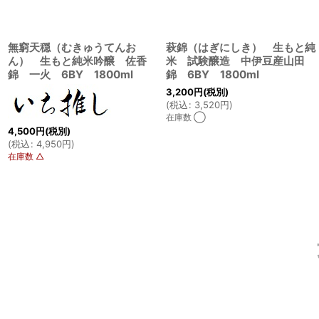
無窮天穏（むきゅうてんお
萩錦（はぎにしき） 生もと純
ん） 生もと純米吟醸 佐香
米 試験醸造 中伊豆産山田
錦 一火 6BY 1800ml
錦 6BY 1800ml
3,200
円
(税別)
(
税込
:
3,520
円
)
在庫数 ◯
4,500
円
(税別)
(
税込
:
4,950
円
)
在庫数 △