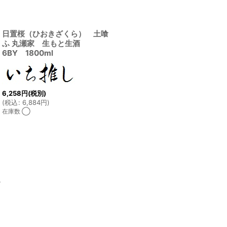
日置桜（ひおきざくら） 土喰
ふ 丸瀬家 生もと生酒
6BY 1800ml
6,258
円
(税別)
(
税込
:
6,884
円
)
在庫数 ◯
ム