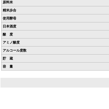
原料米
精米歩合
使用酵母
日本酒度
酸 度
アミノ酸度
アルコール度数
貯 蔵
容 量