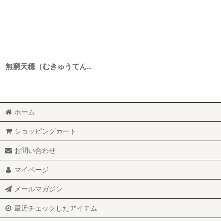
無窮天穏（むきゅうてんおん） 生もと純米吟醸 山田錦 二火 6BY 1800ml
ホーム
ショッピングカート
お問い合わせ
マイページ
メールマガジン
最近チェックしたアイテム