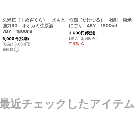
久米桜（くめざくら） 水もと
竹鶴（たけつる） 雄町 純米
強力90 オオカミ生原酒
にごり 4BY 1800ml
7BY 1800ml
3,600
円
(税別)
(
税込
:
3,960
円
)
6,000
円
(税別)
在庫数 △
(
税込
:
6,600
円
)
在庫数 ◯
最近チェックしたアイテ