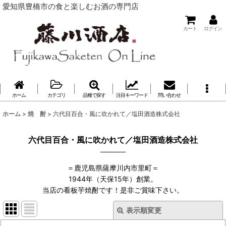
愛知県豊橋市の食と楽しむお酒の専門店
カート
ログイン
ホーム
カテゴリ
品種で探す
注目キーワード
問い合わせ
ホーム
>
焼 酎
>
六代目百合・風に吹かれて／塩田酒造株式会社
六代目百合・風に吹かれて／塩田酒造株式会社
＝鹿児島県薩摩川内市里町＝
1944年（天保15年）創業。
当店の看板芋焼酎です！是非ご賞味下さい。
表示順変更