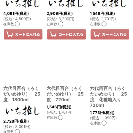
4,091
円
(税別)
2,909
円
(税別)
1,546
円
(税別)
(
税込
:
4,500
円
)
(
税込
:
3,200
円
)
(
税込
:
1,701
円
)
在庫数 ◯
在庫数 ◯
在庫数 ◯
六代目百合（ろく
六代目百合（ろく
六代目百合（ろく
だいめゆり） 25
だいめゆり） 25
だいめゆり） 25
度 1800ml
度 720ml
度 化粧箱入り
720ml
1,546
円
(税別)
(
税込
:
1,701
円
)
1,773
円
(税別)
在庫数 ◯
(
税込
:
1,950
円
)
2,728
円
(税別)
在庫数 ◯
(
税込
:
3,001
円
)
在庫数 ◯