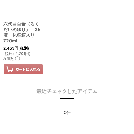
六代目百合（ろく
だいめゆり） 35
度 化粧箱入り
720ml
2,455
円
(税別)
(
税込
:
2,701
円
)
在庫数 ◯
最近チェックしたアイテム
0件