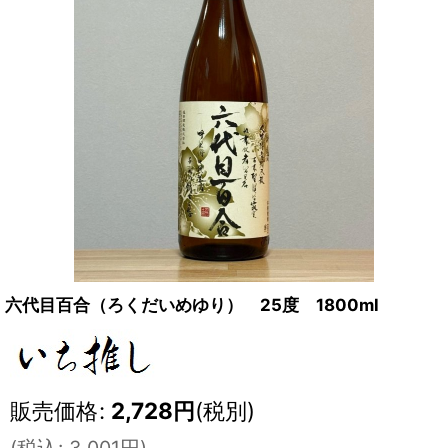
六代目百合（ろくだいめゆり） 25度 1800ml
販売価格
:
2,728
円
(税別)
(
税込
:
3,001
円
)