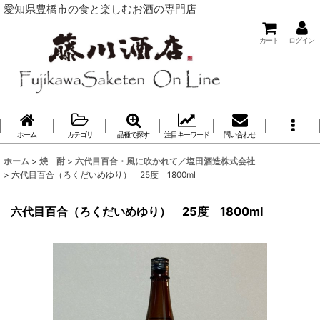
愛知県豊橋市の食と楽しむお酒の専門店
カート
ログイン
ホーム
カテゴリ
品種で探す
注目キーワード
問い合わせ
ホーム
>
焼 酎
>
六代目百合・風に吹かれて／塩田酒造株式会社
>
六代目百合（ろくだいめゆり） 25度 1800ml
六代目百合（ろくだいめゆり） 25度 1800ml