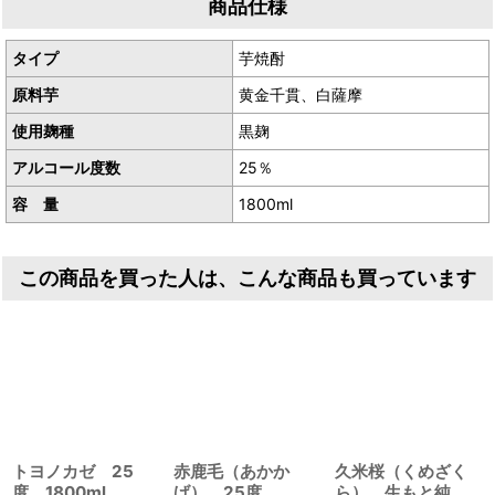
商品仕様
産地／鹿児島県薩摩川内市里町
当店自慢の芋焼酎！
タイプ
芋焼酎
鹿児島県の
甑島
で造られ
原料芋
黄金千貫、白薩摩
海の幸にはもちろん、お肉にも抜群の相性で楽しめます。
この香り、このまろやかさ、このキレの良さ、この余韻。。
使用麹種
黒麹
どのような飲み方をしても百合らしさが広がります。
アルコール度数
25％
最近は炭酸割りもとっても美味しいです！
でもやっぱり湯割りが最高です！
容 量
1800ml
是非味わってみてください。
酒は心で造るもの
この商品を買った人は、こんな商品も買っています
酒は心を伝るもの
酒は心で呑るもの
嬉しい時には友に喜び
悲しい時には友に哀き
私はそんな酒になりたい
六代目百合
トヨノカゼ 25
赤鹿毛（あかか
久米桜（くめざく
度 1800ml
げ） 25度
ら） 生もと純