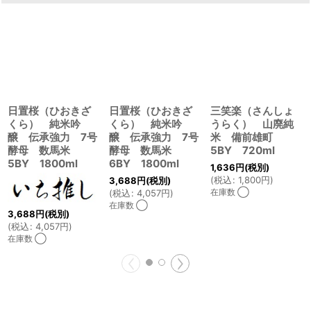
日置桜（ひおきざ
日置桜（ひおきざ
三笑楽（さんしょ
くら） 純米吟
くら） 純米吟
うらく） 山廃純
醸 伝承強力 7号
醸 伝承強力 7号
米 備前雄町
酵母 数馬米
酵母 数馬米
5BY 720ml
5BY 1800ml
6BY 1800ml
1,636
円
(税別)
(
税込
:
1,800
円
)
3,688
円
(税別)
在庫数 ◯
(
税込
:
4,057
円
)
在庫数 ◯
3,688
円
(税別)
(
税込
:
4,057
円
)
在庫数 ◯