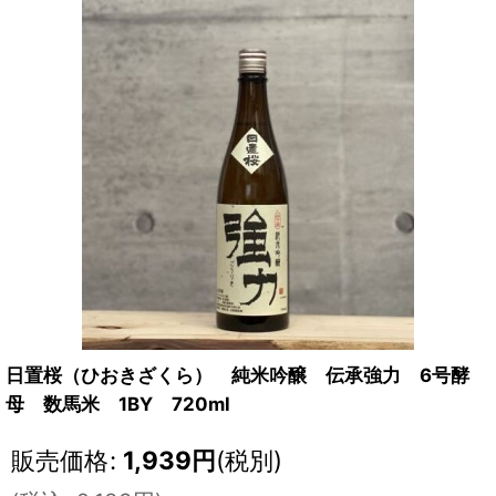
日置桜（ひおきざくら） 純米吟醸 伝承強力 6号酵
母 数馬米 1BY 720ml
販売価格
:
1,939
円
(税別)