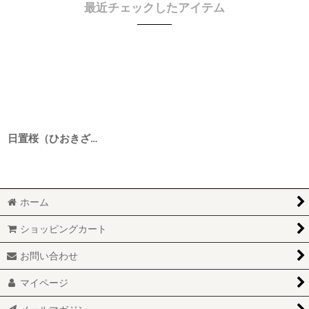
最近チェックしたアイテム
日置桜（ひおきざくら） 純米吟醸 伝承強力 6号酵母 数馬米 1BY 720ml
ホーム
ショッピングカート
お問い合わせ
マイページ