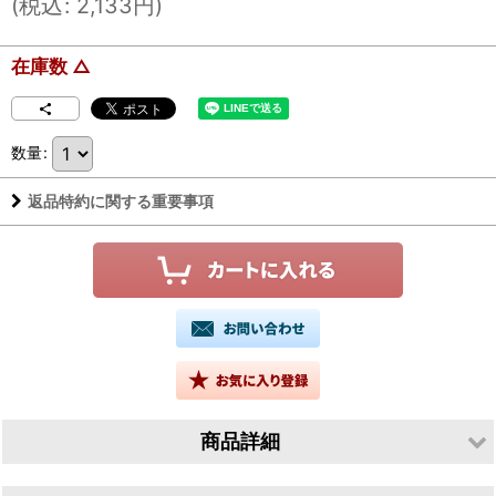
(
税込
:
2,133
円
)
在庫数 △
数量
:
返品特約に関する重要事項
商品詳細
生産者／有限会社山根酒造場