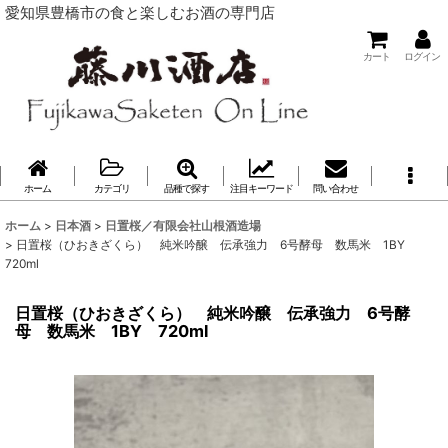
愛知県豊橋市の食と楽しむお酒の専門店
カート
ログイン
ホーム
カテゴリ
品種で探す
注目キーワード
問い合わせ
ホーム
>
日本酒
>
日置桜／有限会社山根酒造場
>
日置桜（ひおきざくら） 純米吟醸 伝承強力 6号酵母 数馬米 1BY
720ml
日置桜（ひおきざくら） 純米吟醸 伝承強力 6号酵
母 数馬米 1BY 720ml