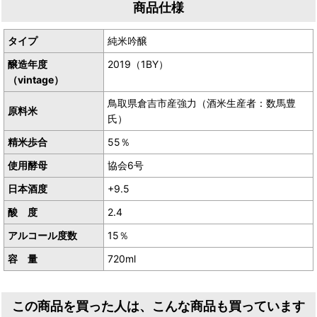
商品仕様
産地／鳥取県鳥取市青谷町
タイプ
純米吟醸
醸造年度
2019（1BY）
（vintage）
鳥取県倉吉市産強力（酒米生産者：数馬豊
原料米
氏）
精米歩合
55％
使用酵母
協会6号
日本酒度
+9.5
酸 度
2.4
アルコール度数
15％
容 量
720ml
この商品を買った人は、こんな商品も買っています