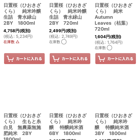
日置桜（ひおきざ
日置桜（ひおきざ
日置桜（ひおきざ
くら） 純米吟醸
くら） 純米吟醸
くら） 純米
生詰 青水緑山
生詰 青水緑山
Autumn
2BY 1800ml
2BY 720ml
Leaves（枯葉）
720ml
4,758
円
(税別)
2,499
円
(税別)
(
税込
:
5,234
円
)
(
税込
:
2,749
円
)
1,604
円
(税別)
在庫数 △
在庫数 ◯
(
税込
:
1,764
円
)
在庫数 ◯
日置桜（ひおきざ
日置桜（ひおきざ
日置桜（ひおきざ
くら） 生もと糸
くら） 純米吟
くら） 純米吟
白見 無農薬無施
醸 特醸純米酒
醸 特醸純米酒
肥純米 2BY
6BY 1800ml
3BY 1800ml
1800ml