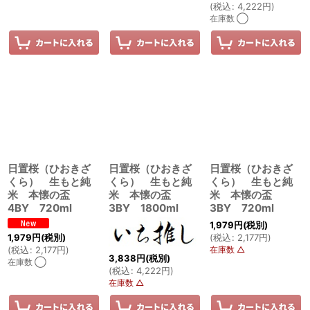
(
税込
:
4,222
円
)
在庫数 ◯
日置桜（ひおきざ
日置桜（ひおきざ
日置桜（ひおきざ
くら） 生もと純
くら） 生もと純
くら） 生もと純
米 本懐の盃
米 本懐の盃
米 本懐の盃
4BY 720ml
3BY 1800ml
3BY 720ml
1,979
円
(税別)
1,979
円
(税別)
(
税込
:
2,177
円
)
(
税込
:
2,177
円
)
在庫数 △
3,838
円
(税別)
在庫数 ◯
(
税込
:
4,222
円
)
在庫数 △