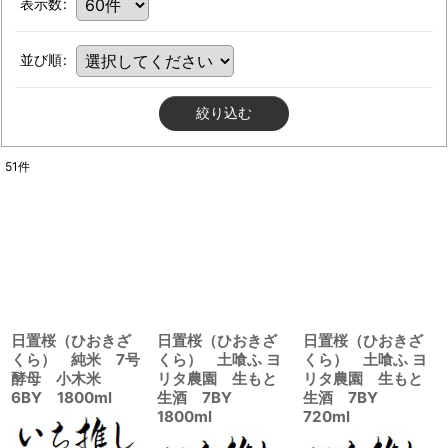
表示数
:
並び順
:
絞り込む
51
件
日置桜（ひおきざ
日置桜（ひおきざ
日置桜（ひおきざ
くら） 純米 7号
くら） 土喰ふ ヨ
くら） 土喰ふ ヨ
酵母 小木米
リタ農園 生もと
リタ農園 生もと
6BY 1800ml
生酒 7BY
生酒 7BY
1800ml
720ml