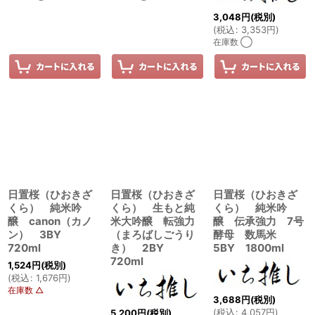
3,048
円
(税別)
(
税込
:
3,353
円
)
在庫数 ◯
日置桜（ひおきざ
日置桜（ひおきざ
日置桜（ひおきざ
くら） 純米吟
くら） 生もと純
くら） 純米吟
醸 canon（カノ
米大吟醸 転強力
醸 伝承強力 7号
ン） 3BY
（まろばしごうり
酵母 数馬米
720ml
き） 2BY
5BY 1800ml
720ml
1,524
円
(税別)
(
税込
:
1,676
円
)
在庫数 △
3,688
円
(税別)
(
税込
:
4,057
円
)
5,200
円
(税別)