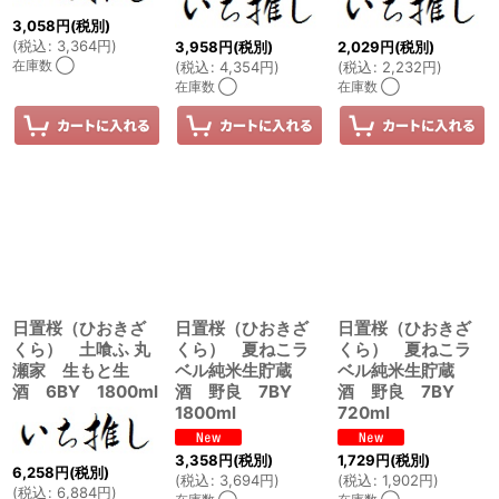
3,058
円
(税別)
(
税込
:
3,364
円
)
3,958
円
(税別)
2,029
円
(税別)
在庫数 ◯
(
税込
:
4,354
円
)
(
税込
:
2,232
円
)
在庫数 ◯
在庫数 ◯
日置桜（ひおきざ
日置桜（ひおきざ
日置桜（ひおきざ
くら） 土喰ふ 丸
くら） 夏ねこラ
くら） 夏ねこラ
瀬家 生もと生
ベル純米生貯蔵
ベル純米生貯蔵
酒 6BY 1800ml
酒 野良 7BY
酒 野良 7BY
1800ml
720ml
3,358
円
(税別)
1,729
円
(税別)
6,258
円
(税別)
(
税込
:
3,694
円
)
(
税込
:
1,902
円
)
(
税込
:
6,884
円
)