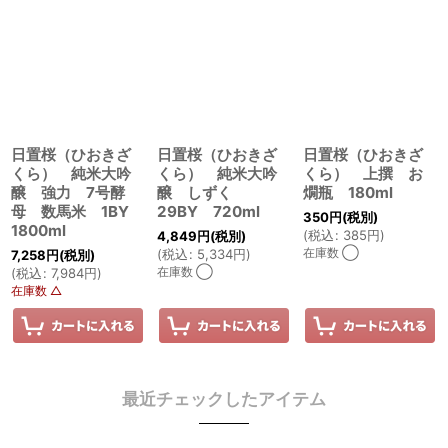
日置桜（ひおきざ
日置桜（ひおきざ
日置桜（ひおきざ
くら） 純米大吟
くら） 純米大吟
くら） 上撰 お
醸 強力 7号酵
醸 しずく
燗瓶 180ml
母 数馬米 1BY
29BY 720ml
350
円
(税別)
1800ml
(
税込
:
385
円
)
4,849
円
(税別)
在庫数 ◯
(
税込
:
5,334
円
)
7,258
円
(税別)
在庫数 ◯
(
税込
:
7,984
円
)
在庫数 △
最近チェックしたアイテム