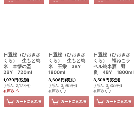
日置桜（ひおきざ
日置桜（ひおきざ
日置桜（ひおきざ
くら） 生もと純
くら） 生もと純
くら） 福ねこラ
米 本懐の盃
米 玉栄 3BY
ベル純米酒 野
2BY 720ml
1800ml
良 4BY 1800ml
1,979
円
(税別)
3,608
円
(税別)
3,508
円
(税別)
(
税込
:
2,177
円
)
(
税込
:
3,969
円
)
(
税込
:
3,859
円
)
在庫数 △
在庫数 ◯
在庫数 ◯