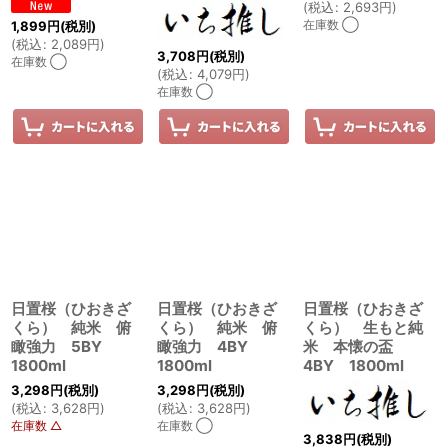
(
税込
:
2,693
円
)
在庫数 ◯
1,899
円
(税別)
(
税込
:
2,089
円
)
3,708
円
(税別)
在庫数 ◯
(
税込
:
4,079
円
)
在庫数 ◯
日置桜（ひおきざ
日置桜（ひおきざ
日置桜（ひおきざ
くら） 純米 俯
くら） 純米 俯
くら） 生もと純
瞰強力 5BY
瞰強力 4BY
米 本懐の盃
1800ml
1800ml
4BY 1800ml
3,298
円
(税別)
3,298
円
(税別)
(
税込
:
3,628
円
)
(
税込
:
3,628
円
)
在庫数 △
在庫数 ◯
3,838
円
(税別)