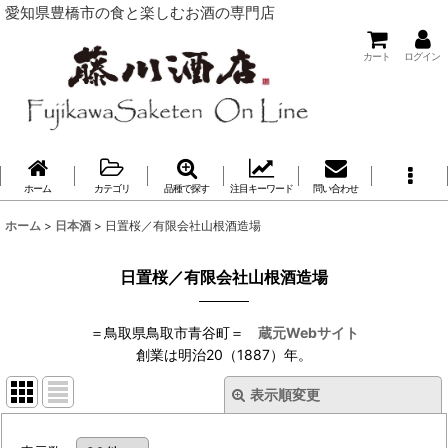
愛知県豊橋市の食と楽しむお酒の専門店
カート
ログイン
ホーム
カテゴリ
品種で探す
注目キーワード
問い合わせ
ホーム
>
日本酒
>
日置桜／有限会社山根酒造場
日置桜／有限会社山根酒造場
＝鳥取県鳥取市青谷町＝
蔵元Webサイト
創業は明治20（1887）年。
表示順変更