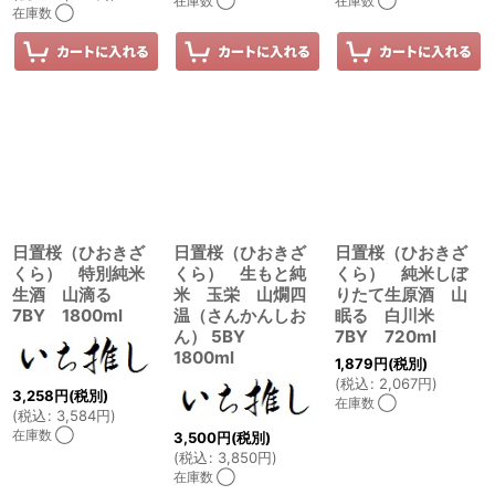
在庫数 ◯
在庫数 ◯
在庫数 ◯
日置桜（ひおきざ
日置桜（ひおきざ
日置桜（ひおきざ
くら） 特別純米
くら） 生もと純
くら） 純米しぼ
生酒 山滴る
米 玉栄 山燗四
りたて生原酒 山
7BY 1800ml
温（さんかんしお
眠る 白川米
ん） 5BY
7BY 720ml
1800ml
1,879
円
(税別)
(
税込
:
2,067
円
)
3,258
円
(税別)
在庫数 ◯
(
税込
:
3,584
円
)
在庫数 ◯
3,500
円
(税別)
(
税込
:
3,850
円
)
在庫数 ◯