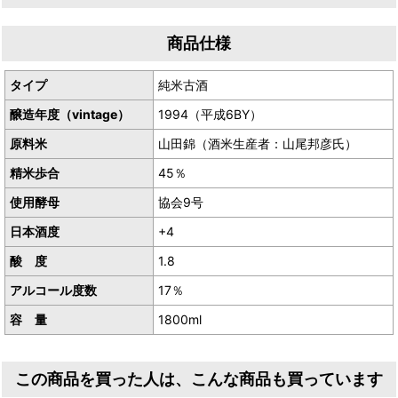
生産者／有限会社山根酒造場
商品仕様
産地／鳥取県鳥取市青谷町
タイプ
純米古酒
醸造年度（vintage）
1994（平成6BY）
原料米
山田錦（酒米生産者：山尾邦彦氏）
精米歩合
45％
使用酵母
協会9号
日本酒度
+4
酸 度
1.8
アルコール度数
17％
容 量
1800ml
この商品を買った人は、こんな商品も買っています