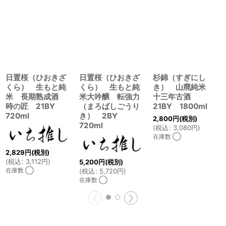
日置桜（ひおきざ
日置桜（ひおきざ
杉錦（すぎにし
くら） 生もと純
くら） 生もと純
き） 山廃純米
米 長期熟成酒
米大吟醸 転強力
十三年古酒
時の匠 21BY
（まろばしごうり
21BY 1800ml
720ml
き） 2BY
2,800
円
(税別)
720ml
(
税込
:
3,080
円
)
在庫数 ◯
2,829
円
(税別)
(
税込
:
3,112
円
)
5,200
円
(税別)
在庫数 ◯
(
税込
:
5,720
円
)
在庫数 ◯