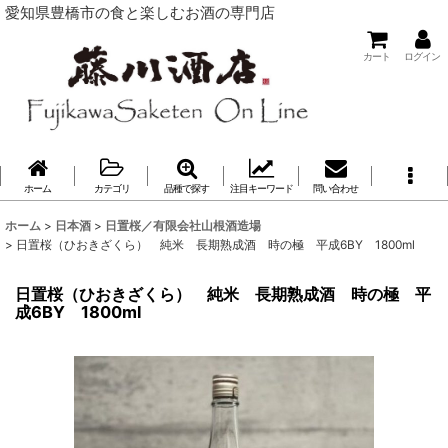
愛知県豊橋市の食と楽しむお酒の専門店
カート
ログイン
ホーム
カテゴリ
品種で探す
注目キーワード
問い合わせ
ホーム
>
日本酒
>
日置桜／有限会社山根酒造場
>
日置桜（ひおきざくら） 純米 長期熟成酒 時の極 平成6BY 1800ml
日置桜（ひおきざくら） 純米 長期熟成酒 時の極 平
成6BY 1800ml