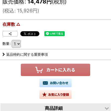
販売価格
:
14,478
円
(税別)
(
税込
:
15,926
円
)
在庫数 △
数量
:
返品特約に関する重要事項
商品詳細