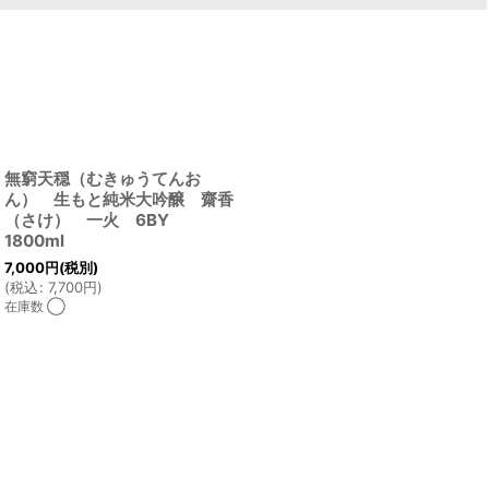
無窮天穏（むきゅうてんお
ん） 生もと純米大吟醸 齋香
（さけ） 一火 6BY
1800ml
7,000
円
(税別)
(
税込
:
7,700
円
)
在庫数 ◯