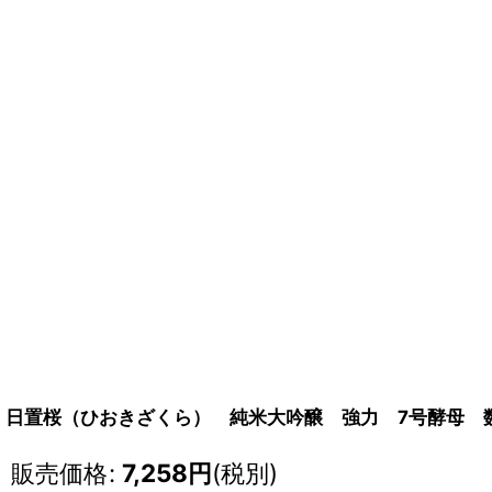
日置桜（ひおきざくら） 純米大吟醸 強力 7号酵母 数馬
販売価格
:
7,258
円
(税別)