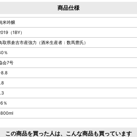
商品仕様
純米吟醸
2019（1BY）
鳥取県倉吉市産強力（酒米生産者：数馬豊氏）
40％
協会7号
+8.8
1.8
1.3
16％
1800ml
この商品を買った人は、こんな商品も買っています