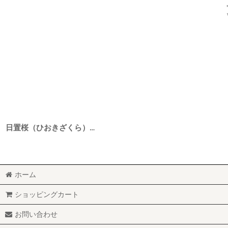
日置桜（ひおきざくら） 純米大吟醸 強力 7号酵母 数馬米 1BY 1800ml
ホーム
ショッピングカート
お問い合わせ