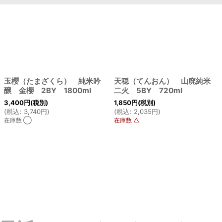
玉櫻（たまざくら） 純米吟
天穏（てんおん） 山廃純米
醸 金櫻 2BY 1800ml
二火 5BY 720ml
3,400
円
(税別)
1,850
円
(税別)
(
税込
:
3,740
円
)
(
税込
:
2,035
円
)
在庫数 ◯
在庫数 △