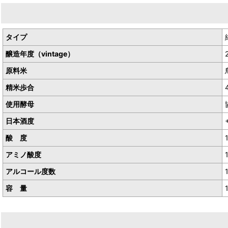
生産者／有限会社山根酒造場
産地／鳥取県鳥取市青谷町
タイプ
醸造年度（vintage）
原料米
精米歩合
使用酵母
日本酒度
酸 度
アミノ酸度
アルコール度数
容 量