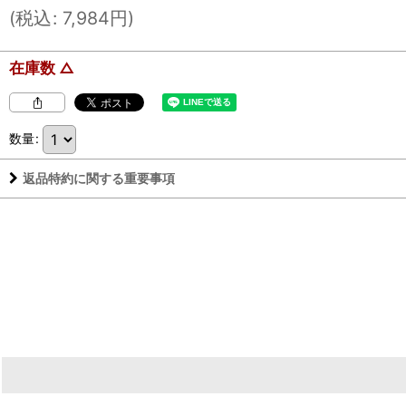
(
税込
:
7,984
円
)
在庫数 △
数量
:
返品特約に関する重要事項