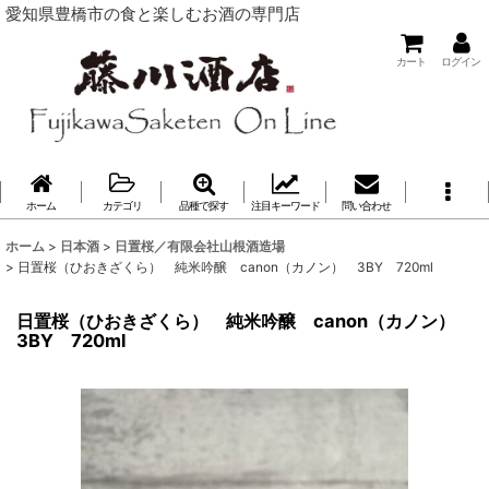
愛知県豊橋市の食と楽しむお酒の専門店
カート
ログイン
ホーム
カテゴリ
品種で探す
注目キーワード
問い合わせ
ホーム
>
日本酒
>
日置桜／有限会社山根酒造場
>
日置桜（ひおきざくら） 純米吟醸 canon（カノン） 3BY 720ml
日置桜（ひおきざくら） 純米吟醸 canon（カノン）
3BY 720ml