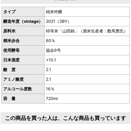
タイプ
純米吟醸
一度火入40％、二度火入60％
醸造年度（vintage）
2021（3BY）
原料米
特等米「山田錦」（酒米生産者：数馬豊氏）
精米歩合
60％
使用酵母
協会9号
日本酒度
+10.1
酸 度
2.1
アミノ酸度
2.1
アルコール度数
16％
容 量
720ml
この商品を買った人は、こんな商品も買っています