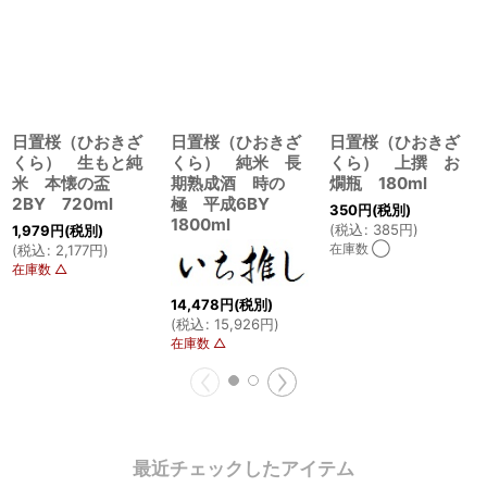
日置桜（ひおきざ
日置桜（ひおきざ
日置桜（ひおきざ
くら） 生もと純
くら） 純米 長
くら） 上撰 お
米 本懐の盃
期熟成酒 時の
燗瓶 180ml
2BY 720ml
極 平成6BY
350
円
(税別)
1800ml
(
税込
:
385
円
)
1,979
円
(税別)
在庫数 ◯
(
税込
:
2,177
円
)
在庫数 △
14,478
円
(税別)
(
税込
:
15,926
円
)
在庫数 △
最近チェックしたアイテム