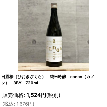
日置桜（ひおきざくら） 純米吟醸 canon（カノ
ン） 3BY 720ml
販売価格
:
1,524
円
(税別)
(
税込
:
1,676
円
)