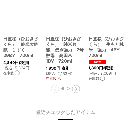
日置桜（ひおきざ
日置桜（ひおきざ
日置桜（ひおきざ
くら） 純米大吟
くら） 純米吟
くら） 生もと純
醸 しずく
醸 伝承強力 7号
米 強力 4BY
29BY 720ml
酵母 高田米
720ml
1BY 720ml
4,849
円
(税別)
1,899
円
(税別)
(
税込
:
5,334
円
)
1,939
円
(税別)
(
税込
:
2,089
円
)
在庫数 ◯
(
税込
:
2,133
円
)
在庫数 ◯
在庫数 △
最近チェックしたアイテム