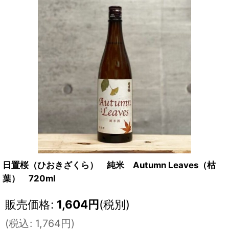
日置桜（ひおきざくら） 純米 Autumn Leaves（枯
葉） 720ml
販売価格
:
1,604
円
(税別)
(
税込
:
1,764
円
)