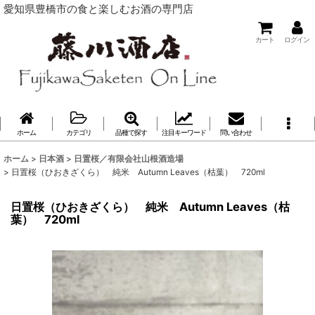
愛知県豊橋市の食と楽しむお酒の専門店
カート
ログイン
ホーム
カテゴリ
品種で探す
注目キーワード
問い合わせ
ホーム
>
日本酒
>
日置桜／有限会社山根酒造場
>
日置桜（ひおきざくら） 純米 Autumn Leaves（枯葉） 720ml
日置桜（ひおきざくら） 純米 Autumn Leaves（枯
葉） 720ml