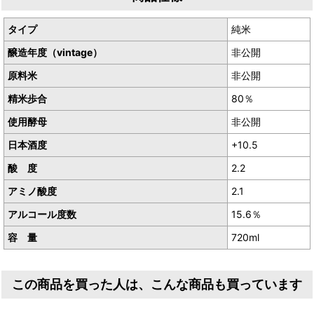
タイプ
純米
Canonの味わいの音階は長調（メジャースケール）。
醸造年度（vintage）
非公開
その対比としてAutumn Leavesは短調（マイナースケール）で構成
された味わい。
原料米
非公開
精米歩合
80％
使用酵母
非公開
日本酒度
+10.5
酸 度
2.2
アミノ酸度
2.1
アルコール度数
15.6％
容 量
720ml
この商品を買った人は、こんな商品も買っています