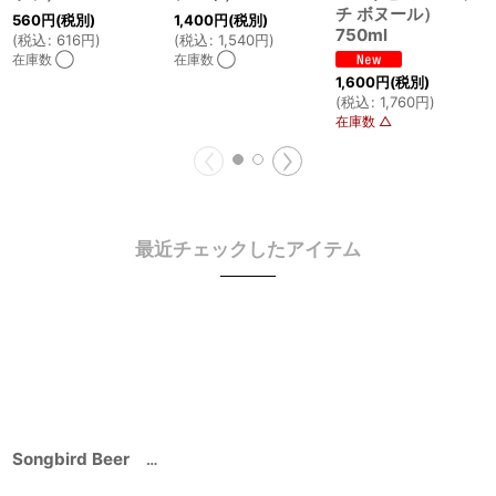
チ ボヌール）
560
円
(税別)
1,400
円
(税別)
750ml
(
税込
:
616
円
)
(
税込
:
1,540
円
)
在庫数 ◯
在庫数 ◯
1,600
円
(税別)
(
税込
:
1,760
円
)
在庫数 △
最近チェックしたアイテム
Songbird Beer BRETT TABLE BEER（ソングバードビール ブレッタ テーブル ビア） 330ml