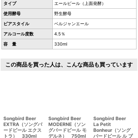
タイプ
エールビール（上面発酵）
自宅のお庭で咲いた花や果物、
使用酵母
野生酵母
木更津のハチミツからおこした酵母で二次発酵しています。
野生酵母のつくり出す酸味と独特な香りが魅惑的な、
ビアスタイル
ベルジャンエール
軽い飲み口の食卓向けのビールです。
アルコール度数
4.5％
（生産元資料より抜粋）
容 量
330ml
この商品を買った人は、こんな商品も買っています
Songbird Beer
Songbird Beer
Songbird Beer
EXTRA（ソングバ
MODERNE（ソン
La Petit
ードビール エクス
グバードビール モ
Bonheur（ソング
トラ） 330ml
デルネ） 750ml
バードビール ル プ