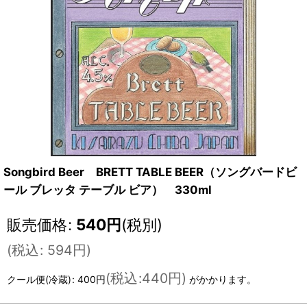
Songbird Beer BRETT TABLE BEER（ソングバードビ
ール ブレッタ テーブル ビア） 330ml
販売価格
:
540
円
(税別)
(
税込
:
594
円
)
(
税込
:
440円
)
クール便(冷蔵)
:
400円
がかかります。