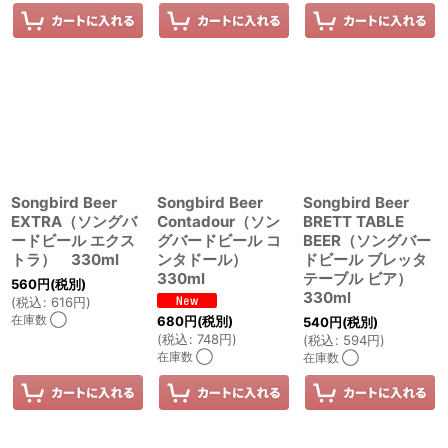
Songbird Beer
Songbird Beer
Songbird Beer
EXTRA（ソングバ
Contadour（ソン
BRETT TABLE
ードビール エクス
グバードビール コ
BEER（ソングバー
トラ） 330ml
ンタドール）
ドビール ブレッタ
330ml
テーブル ビア）
560
円
(税別)
330ml
(
税込
:
616
円
)
在庫数 ◯
680
円
(税別)
540
円
(税別)
(
税込
:
748
円
)
(
税込
:
594
円
)
在庫数 ◯
在庫数 ◯