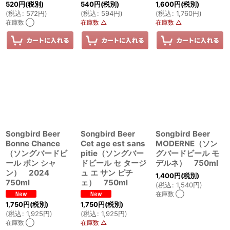
520
円
(税別)
540
円
(税別)
1,600
円
(税別)
(
税込
:
572
円
)
(
税込
:
594
円
)
(
税込
:
1,760
円
)
在庫数 ◯
在庫数 △
在庫数 △
Songbird Beer
Songbird Beer
Songbird Beer
Bonne Chance
Cet age est sans
MODERNE（ソン
（ソングバードビ
pitie（ソングバー
グバードビール モ
ール ボン シャ
ドビール セ タージ
デルネ） 750ml
ン） 2024
ュ エ サン ピチ
1,400
円
(税別)
750ml
ェ） 750ml
(
税込
:
1,540
円
)
在庫数 ◯
1,750
円
(税別)
1,750
円
(税別)
(
税込
:
1,925
円
)
(
税込
:
1,925
円
)
在庫数 ◯
在庫数 △