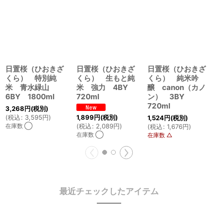
日置桜（ひおきざ
日置桜（ひおきざ
日置桜（ひおきざ
くら） 特別純
くら） 生もと純
くら） 純米吟
米 青水緑山
米 強力 4BY
醸 canon（カノ
6BY 1800ml
720ml
ン） 3BY
720ml
3,268
円
(税別)
1,899
円
(税別)
(
税込
:
3,595
円
)
1,524
円
(税別)
(
税込
:
2,089
円
)
在庫数 ◯
(
税込
:
1,676
円
)
在庫数 ◯
在庫数 △
最近チェックしたアイテム