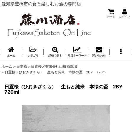
愛知県豊橋市の食と楽しむお酒の専門店
カート
ログイン
ホーム
カテゴリ
品種で探す
注目キーワード
問い合わせ
ホーム
>
日本酒
>
日置桜／有限会社山根酒造場
>
日置桜（ひおきざくら） 生もと純米 本懐の盃 2BY 720ml
日置桜（ひおきざくら） 生もと純米 本懐の盃 2BY
720ml