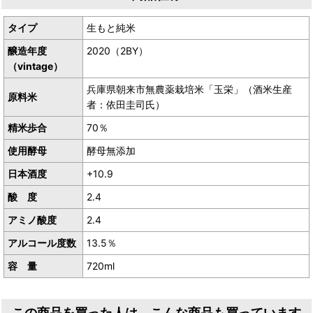
タイプ
生もと純米
醸造年度
2020（2BY）
（vintage）
兵庫県朝来市無農薬栽培米「玉栄」（酒米生産
原料米
者：依田圭司氏）
精米歩合
70％
使用酵母
酵母無添加
日本酒度
+10.9
酸 度
2.4
アミノ酸度
2.4
アルコール度数
13.5％
容 量
720ml