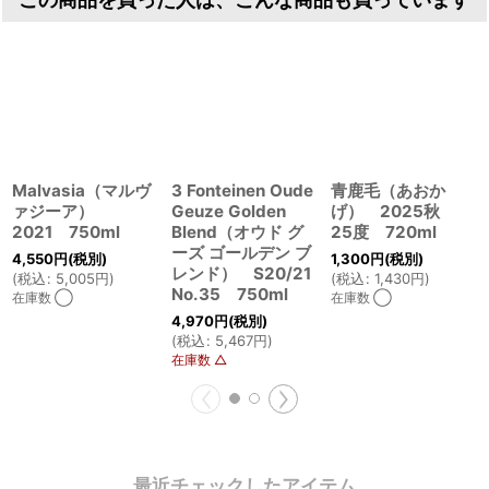
この商品を買った人は、こんな商品も買っています
Malvasia（マルヴ
3 Fonteinen Oude
青鹿毛（あおか
ァジーア）
Geuze Golden
げ） 2025秋
2021 750ml
Blend（オウド グ
25度 720ml
ーズ ゴールデン ブ
4,550
円
(税別)
1,300
円
(税別)
レンド） S20/21
(
税込
:
5,005
円
)
(
税込
:
1,430
円
)
No.35 750ml
在庫数 ◯
在庫数 ◯
4,970
円
(税別)
(
税込
:
5,467
円
)
在庫数 △
最近チェックしたアイテム