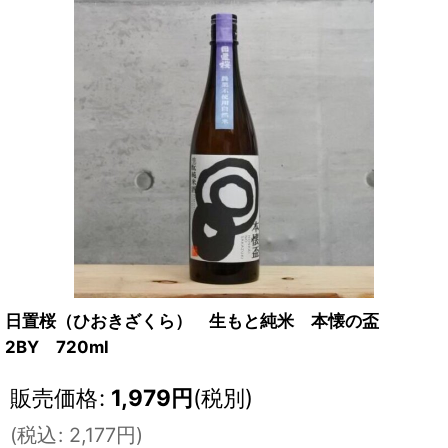
日置桜（ひおきざくら） 生もと純米 本懐の盃
2BY 720ml
販売価格
:
1,979
円
(税別)
(
税込
:
2,177
円
)