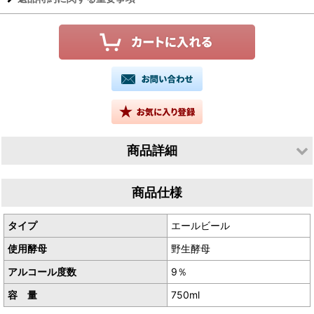
商品詳細
生産者／合同会社ソングバード
商品仕様
産地／千葉県木更津市清川
タイプ
エールビール
野生酵母の酸味が華やかな黒ビールです。
使用酵母
野生酵母
仕込みから3年ほど経ち、余分な焦げが落ちて濃い味わいの中に軽
やかさも感じられます。
アルコール度数
9％
酸っぱい黒ビール というと飲み慣れないかもしれませんが、
容 量
750ml
子どもの頃苦手だった食べ物が大人になると好きになってしまうこ