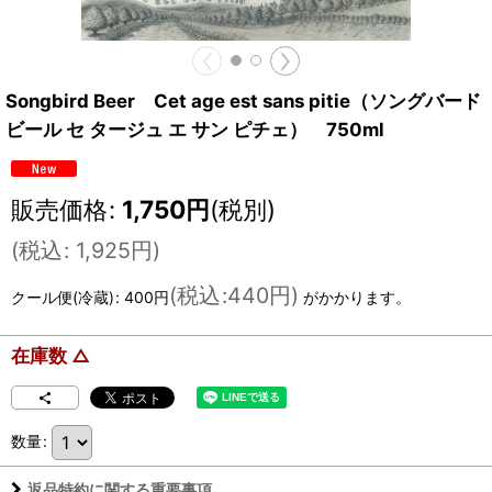
Songbird Beer Cet age est sans pitie（ソングバード
ビール セ タージュ エ サン ピチェ） 750ml
販売価格
:
1,750
円
(税別)
(
税込
:
1,925
円
)
(
税込
:
440円
)
クール便(冷蔵)
:
400円
がかかります。
在庫数 △
数量
:
返品特約に関する重要事項