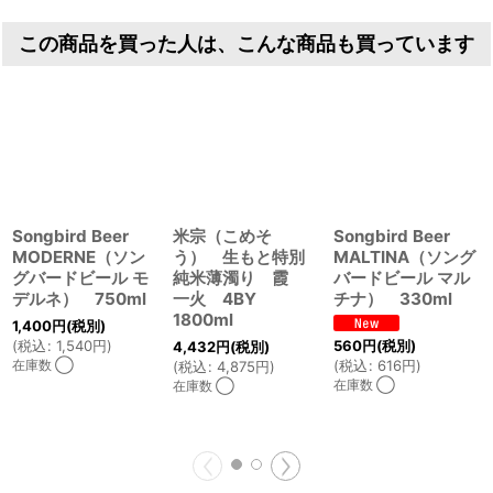
とがあるような、そんな味わいかもしれません。
この商品を買った人は、こんな商品も買っています
Songbird Beer
米宗（こめそ
Songbird Beer
MODERNE（ソン
う） 生もと特別
MALTINA（ソング
グバードビール モ
純米薄濁り 霞
バードビール マル
デルネ） 750ml
一火 4BY
チナ） 330ml
1800ml
1,400
円
(税別)
560
円
(税別)
(
税込
:
1,540
円
)
4,432
円
(税別)
(
税込
:
616
円
)
在庫数 ◯
(
税込
:
4,875
円
)
在庫数 ◯
在庫数 ◯