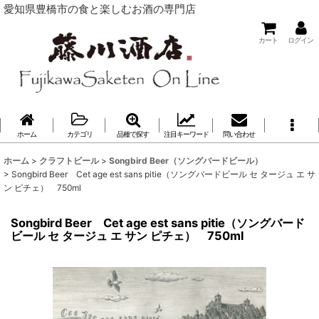
愛知県豊橋市の食と楽しむお酒の専門店
カート
ログイン
ホーム
カテゴリ
品種で探す
注目キーワード
問い合わせ
ホーム
>
クラフトビール
>
Songbird Beer（ソングバードビール）
>
Songbird Beer Cet age est sans pitie（ソングバードビール セ タージュ エ サ
ン ピチェ） 750ml
Songbird Beer Cet age est sans pitie（ソングバード
ビール セ タージュ エ サン ピチェ） 750ml