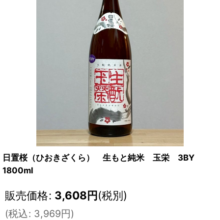
日置桜（ひおきざくら） 生もと純米 玉栄 3BY
1800ml
販売価格
:
3,608
円
(税別)
(
税込
:
3,969
円
)