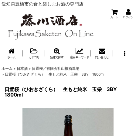
愛知県豊橋市の食と楽しむお酒の専門店
カート
ログイン
ホーム
カテゴリ
品種で探す
注目キーワード
問い合わせ
ホーム
>
日本酒
>
日置桜／有限会社山根酒造場
>
日置桜（ひおきざくら） 生もと純米 玉栄 3BY 1800ml
日置桜（ひおきざくら） 生もと純米 玉栄 3BY
1800ml