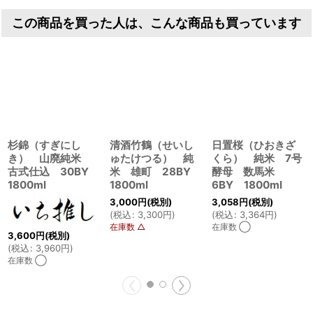
この商品を買った人は、こんな商品も買っています
杉錦（すぎにし
清酒竹鶴（せいし
日置桜（ひおきざ
き） 山廃純米
ゅたけつる） 純
くら） 純米 7号
古式仕込 30BY
米 雄町 28BY
酵母 数馬米
1800ml
1800ml
6BY 1800ml
3,000
円
(税別)
3,058
円
(税別)
(
税込
:
3,300
円
)
(
税込
:
3,364
円
)
在庫数 △
在庫数 ◯
3,600
円
(税別)
(
税込
:
3,960
円
)
在庫数 ◯