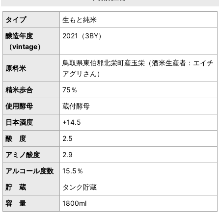
タイプ
生もと純米
醸造年度
2021（3BY）
（vintage）
鳥取県東伯郡北栄町産玉栄（酒米生産者：エイチ
原料米
アグリさん）
精米歩合
75％
使用酵母
蔵付酵母
日本酒度
+14.5
酸 度
2.5
アミノ酸度
2.9
アルコール度数
15.5％
貯 蔵
タンク貯蔵
容 量
1800ml