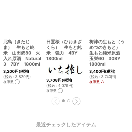
北島（きたじ
日置桜（ひおきざ
梅津の生もと（う
ま） 生もと純
くら） 生もと純
めつのきもと）
米 山田錦80 火
米 強力 4BY
生もと純米原酒
入れ原酒 Natural
1800ml
玉栄60 30BY
3 7BY 1800ml
1800ml
3,200
円
(税別)
3,400
円
(税別)
(
税込
:
3,520
円
)
(
税込
:
3,740
円
)
3,708
円
(税別)
在庫数 ◯
在庫数 △
(
税込
:
4,079
円
)
在庫数 ◯
最近チェックしたアイテム