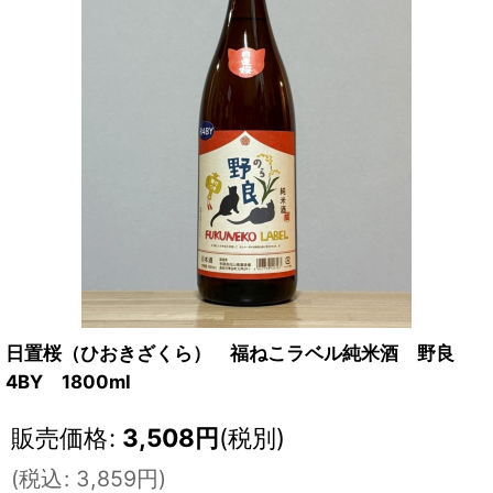
日置桜（ひおきざくら） 福ねこラベル純米酒 野良
4BY 1800ml
販売価格
:
3,508
円
(税別)
(
税込
:
3,859
円
)