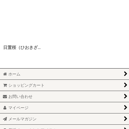
日置桜（ひおきざくら） 福ねこラベル純米酒 野良 4BY 1800ml
ホーム
ショッピングカート
お問い合わせ
マイページ
メールマガジン