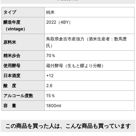
タイプ
純米
売り上げの一部が保護猫団体「猫じゃらし」さんへ一部寄付されま
醸造年度
2022（4BY）
す。
（vintage）
鳥取県倉吉市産強力（酒米生産者：数馬豊
原料米
氏）
精米歩合
70％
使用酵母
蔵付酵母（生もと醪より分離）
日本酒度
+12
酸 度
2.6
アルコール度数
15％
容 量
1800ml
この商品を買った人は、こんな商品も買っています