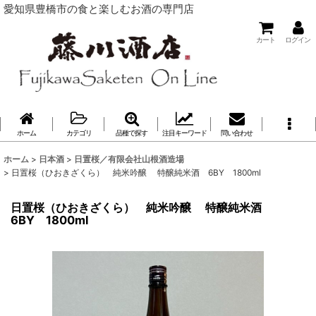
愛知県豊橋市の食と楽しむお酒の専門店
カート
ログイン
ホーム
カテゴリ
品種で探す
注目キーワード
問い合わせ
ホーム
>
日本酒
>
日置桜／有限会社山根酒造場
>
日置桜（ひおきざくら） 純米吟醸 特醸純米酒 6BY 1800ml
日置桜（ひおきざくら） 純米吟醸 特醸純米酒
6BY 1800ml