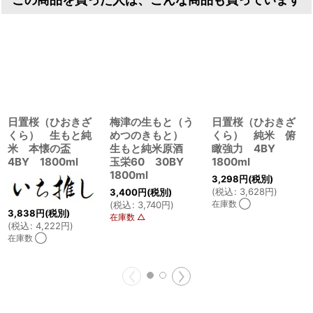
この商品を買った人は、こんな商品も買っています
日置桜（ひおきざ
梅津の生もと（う
日置桜（ひおきざ
くら） 生もと純
めつのきもと）
くら） 純米 俯
米 本懐の盃
生もと純米原酒
瞰強力 4BY
4BY 1800ml
玉栄60 30BY
1800ml
1800ml
3,298
円
(税別)
(
税込
:
3,628
円
)
3,400
円
(税別)
在庫数 ◯
(
税込
:
3,740
円
)
3,838
円
(税別)
在庫数 △
(
税込
:
4,222
円
)
在庫数 ◯