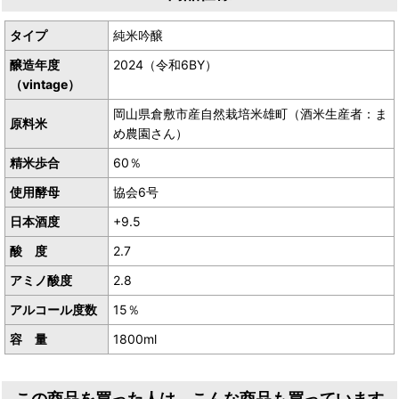
タイプ
純米吟醸
醸造年度
2024（令和6BY）
（vintage）
岡山県倉敷市産自然栽培米雄町（酒米生産者：ま
原料米
め農園さん）
精米歩合
60％
使用酵母
協会6号
日本酒度
+9.5
酸 度
2.7
アミノ酸度
2.8
アルコール度数
15％
容 量
1800ml