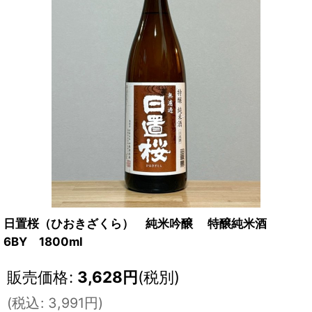
日置桜（ひおきざくら） 純米吟醸 特醸純米酒
6BY 1800ml
販売価格
:
3,628
円
(税別)
(
税込
:
3,991
円
)