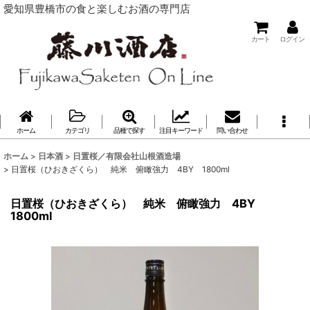
愛知県豊橋市の食と楽しむお酒の専門店
カート
ログイン
ホーム
カテゴリ
品種で探す
注目キーワード
問い合わせ
ホーム
>
日本酒
>
日置桜／有限会社山根酒造場
>
日置桜（ひおきざくら） 純米 俯瞰強力 4BY 1800ml
日置桜（ひおきざくら） 純米 俯瞰強力 4BY
1800ml