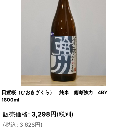
日置桜（ひおきざくら） 純米 俯瞰強力 4BY
1800ml
販売価格
:
3,298
円
(税別)
(
税込
:
3,628
円
)