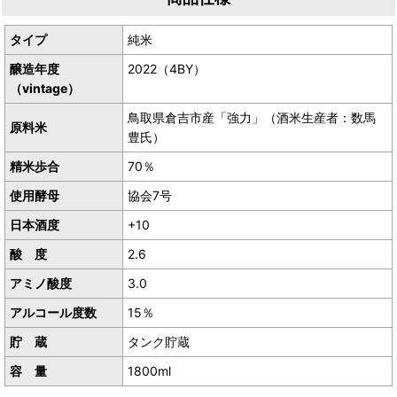
産地／鳥取県鳥取市青谷町
タイプ
純米
醸造年度
2022（4BY）
（vintage）
鳥取県倉吉市産「強力」（酒米生産者：数馬
原料米
豊氏）
精米歩合
70％
使用酵母
協会7号
日本酒度
+10
酸 度
2.6
アミノ酸度
3.0
アルコール度数
15％
貯 蔵
タンク貯蔵
容 量
1800ml