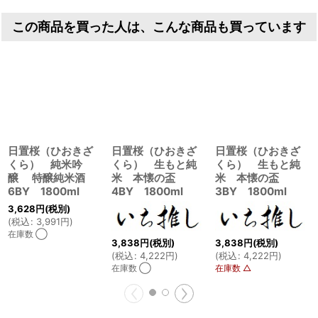
この商品を買った人は、こんな商品も買っています
日置桜（ひおきざ
日置桜（ひおきざ
日置桜（ひおきざ
くら） 純米吟
くら） 生もと純
くら） 生もと純
醸 特醸純米酒
米 本懐の盃
米 本懐の盃
6BY 1800ml
4BY 1800ml
3BY 1800ml
3,628
円
(税別)
(
税込
:
3,991
円
)
在庫数 ◯
3,838
円
(税別)
3,838
円
(税別)
(
税込
:
4,222
円
)
(
税込
:
4,222
円
)
在庫数 ◯
在庫数 △